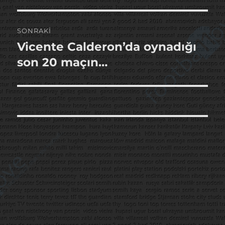
SONRAKI
Vicente Calderon’da oynadığı
Sonraki
yazı:
son 20 maçın…