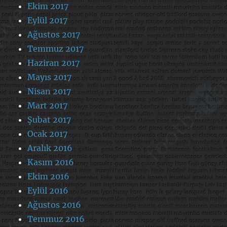
Ekim 2017
Eylül 2017
Ağustos 2017
Temmuz 2017
Haziran 2017
Mayıs 2017
Nisan 2017
Mart 2017
Şubat 2017
Ocak 2017
Aralık 2016
Kasım 2016
Ekim 2016
Eylül 2016
Ağustos 2016
Temmuz 2016