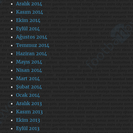
Aralık 2014
Kasım 2014
Ekim 2014
Eylül 2014
Ağustos 2014
Temmuz 2014
Haziran 2014
Mayıs 2014
Nisan 2014
Mart 2014
Şubat 2014
Ocak 2014
Aralık 2013
Kasım 2013
Ekim 2013
Eylül 2013