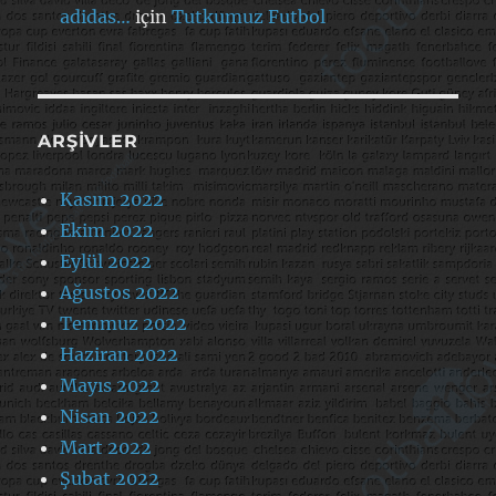
adidas…
için
Tutkumuz Futbol
ARŞIVLER
Kasım 2022
Ekim 2022
Eylül 2022
Ağustos 2022
Temmuz 2022
Haziran 2022
Mayıs 2022
Nisan 2022
Mart 2022
Şubat 2022