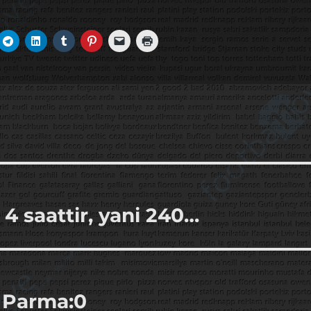
4 saattir, yani 240…
:2 Parma:0