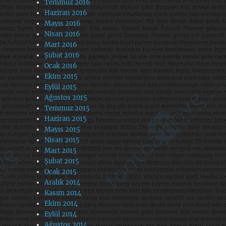
Temmuz 2016
Haziran 2016
Mayıs 2016
Nisan 2016
Mart 2016
Şubat 2016
Ocak 2016
Ekim 2015
Eylül 2015
Ağustos 2015
Temmuz 2015
Haziran 2015
Mayıs 2015
Nisan 2015
Mart 2015
Şubat 2015
Ocak 2015
Aralık 2014
Kasım 2014
Ekim 2014
Eylül 2014
Ağustos 2014