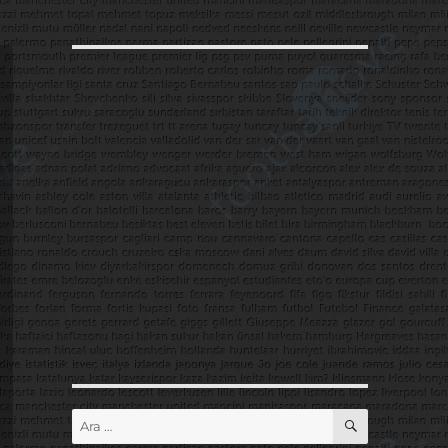
ARA
Ara: