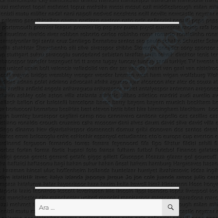
ARA
Ara: