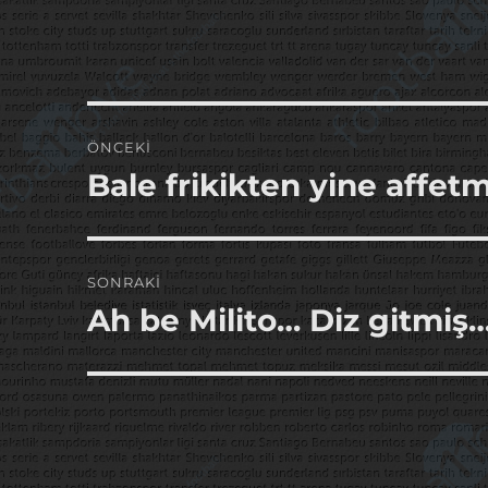
Yazı
ÖNCEKI
gezinmesi
Bale frikikten yine affet
Önceki
yazı:
SONRAKI
Ah be Milito… Diz gitmiş
Sonraki
yazı: