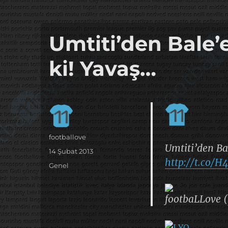
it's the football, that's the football…
footbaLLove
Umtiti’den Bale’e
ki! Yavaş…
Yazar
footballove
Umtiti’den Bal
Yayın
14 Şubat 2013
http://t.co/
tarihi
Kategoriler
Genel
footbaLLove (