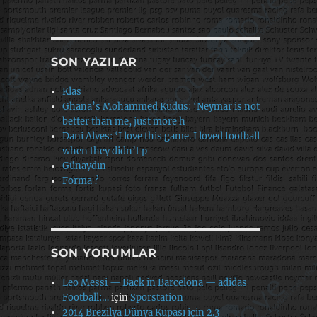
SON YAZILAR
Klas
Ghana’s Mohammed Kudus: ‘Neymar is not
better than me, just more h
Dani Alves: ‘I love this game. I loved football
when they didn’t p
Günaydın
Forma ?
SON YORUMLAR
Leo Messi — Back in Barcelona — adidas
Football:…
için
Sporstation
2014 Brezilya Dünya Kupası için 2.3