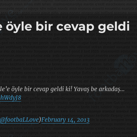
 öyle bir cevap geldi
e’e öyle bir cevap geldi ki! Yavaş be arkadaş…
H4hWdyJ8
@footbaLLove
)
February 14, 2013