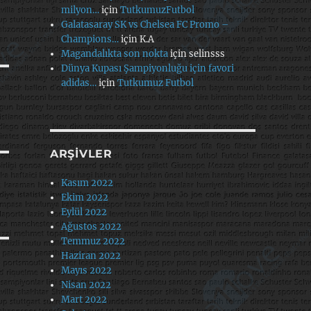
milyon…
için
TutkumuzFutbol
Galatasaray SK vs Chelsea FC Promo –
Champions…
için
K.A
Magandalıkta son nokta
için
selinsss
Dünya Kupası Şampiyonluğu için favori
adidas…
için
Tutkumuz Futbol
ARŞIVLER
Kasım 2022
Ekim 2022
Eylül 2022
Ağustos 2022
Temmuz 2022
Haziran 2022
Mayıs 2022
Nisan 2022
Mart 2022