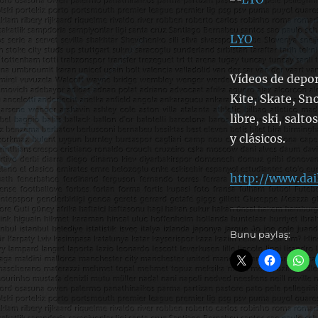
LYO
Vídeos de depor
Kite, Skate, Sn
libre, ski, salt
y clásicos.
http://www.dai
Bunu paylaş: