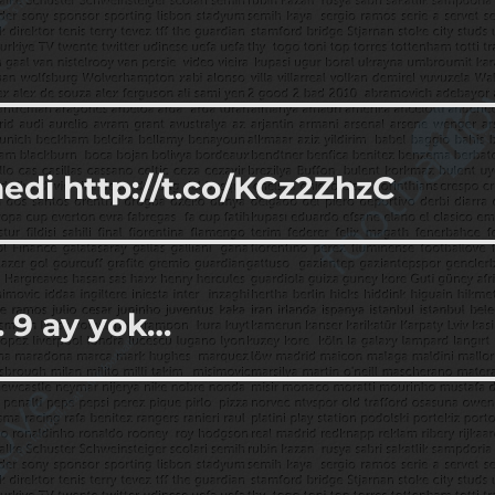
medi http://t.co/KCz2ZhzC
… 9 ay yok…