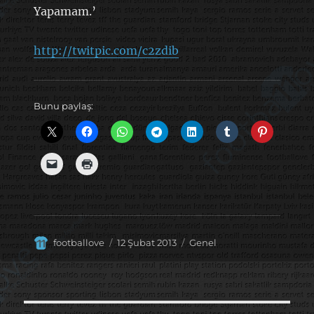
Yapamam.’
http://twitpic.com/c2zdib
Bunu paylaş:
Yazar
Yayın
Kategoriler
footballove
12 Şubat 2013
Genel
tarihi