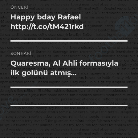
Yazı
ÖNCEKI
gezinmesi
Happy bday Rafael
Önceki
yazı:
http://t.co/tM421rkd
SONRAKI
Quaresma, Al Ahli formasıyla
Sonraki
yazı:
ilk golünü atmış…