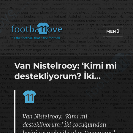
MENÜ
footbaLLove
Van Nistelrooy: ‘Kimi mi
destekliyorum? İki…
Van Nistelrooy: ‘Kimi mi
destekliyorum? İki çocuğumdan
birini seçmek gibi olur. Yapamam.’