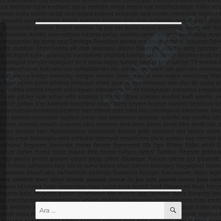
ARA
Ara: