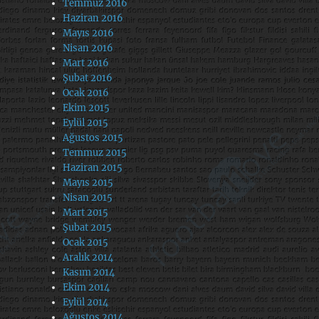
Temmuz 2016
Haziran 2016
Mayıs 2016
Nisan 2016
Mart 2016
Şubat 2016
Ocak 2016
Ekim 2015
Eylül 2015
Ağustos 2015
Temmuz 2015
Haziran 2015
Mayıs 2015
Nisan 2015
Mart 2015
Şubat 2015
Ocak 2015
Aralık 2014
Kasım 2014
Ekim 2014
Eylül 2014
Ağustos 2014