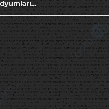
adyumları…