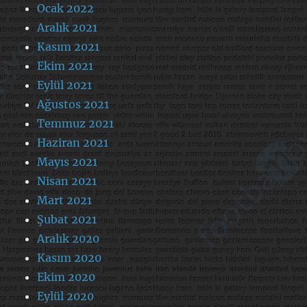
Ocak 2022
Aralık 2021
Kasım 2021
Ekim 2021
Eylül 2021
Ağustos 2021
Temmuz 2021
Haziran 2021
Mayıs 2021
Nisan 2021
Mart 2021
Şubat 2021
Aralık 2020
Kasım 2020
Ekim 2020
Eylül 2020