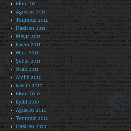
Ekim 2011
Ağustos 2011
Temmuz 2011
Haziran 2011
Mayıs 2011
Nisan 2011
Mart 2011
Şubat 2011
Ocak 2011
Aralık 2010
Kasım 2010
Ekim 2010
Eylül 2010
Ağustos 2010
Temmuz 2010
Haziran 2010