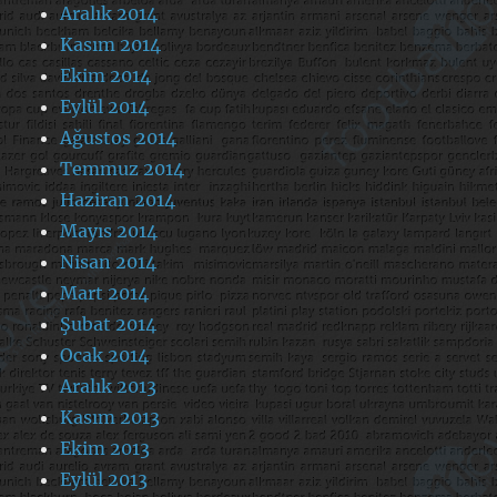
Aralık 2014
Kasım 2014
Ekim 2014
Eylül 2014
Ağustos 2014
Temmuz 2014
Haziran 2014
Mayıs 2014
Nisan 2014
Mart 2014
Şubat 2014
Ocak 2014
Aralık 2013
Kasım 2013
Ekim 2013
Eylül 2013