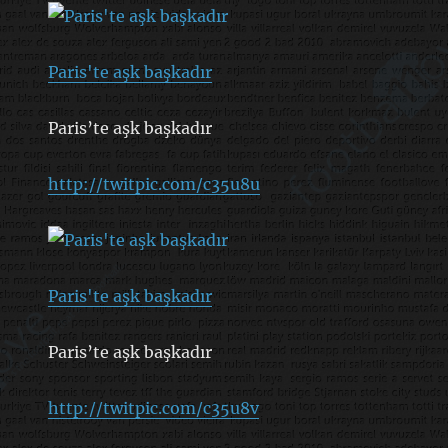
Paris'te aşk başkadır
Paris’te aşk başkadır
http://twitpic.com/c35u8u
Paris'te aşk başkadır
Paris’te aşk başkadır
http://twitpic.com/c35u8v