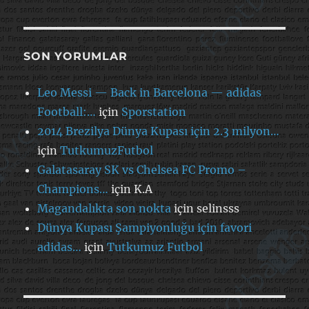
SON YORUMLAR
Leo Messi — Back in Barcelona — adidas
Football:…
için
Sporstation
2014 Brezilya Dünya Kupası için 2.3 milyon…
için
TutkumuzFutbol
Galatasaray SK vs Chelsea FC Promo –
Champions…
için
K.A
Magandalıkta son nokta
için
selinsss
Dünya Kupası Şampiyonluğu için favori
adidas…
için
Tutkumuz Futbol