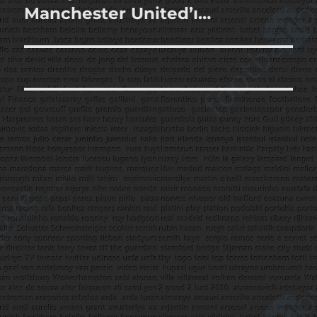
yazı:
Manchester United’ı…