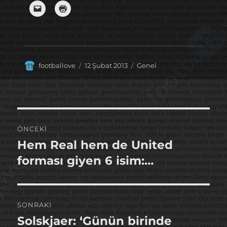
Yazar
Yayın
Kategoriler
footballove
12 Şubat 2013
Genel
tarihi
Yazı
ÖNCEKI
gezinmesi
Hem Real hem de United
Önceki
yazı:
forması giyen 6 isim:…
SONRAKI
Solskjaer: ‘Günün birinde
Sonraki