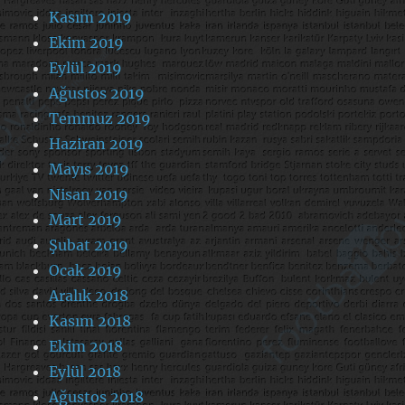
Kasım 2019
Ekim 2019
Eylül 2019
Ağustos 2019
Temmuz 2019
Haziran 2019
Mayıs 2019
Nisan 2019
Mart 2019
Şubat 2019
Ocak 2019
Aralık 2018
Kasım 2018
Ekim 2018
Eylül 2018
Ağustos 2018