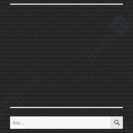
AR
Ara: