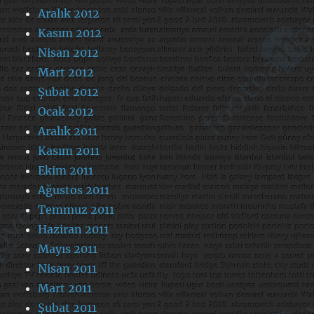
Aralık 2012
Kasım 2012
Nisan 2012
Mart 2012
Şubat 2012
Ocak 2012
Aralık 2011
Kasım 2011
Ekim 2011
Ağustos 2011
Temmuz 2011
Haziran 2011
Mayıs 2011
Nisan 2011
Mart 2011
Şubat 2011