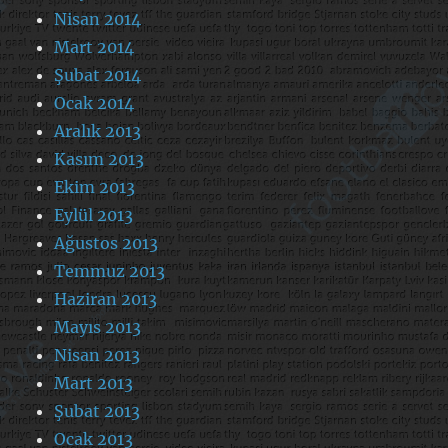
Nisan 2014
Mart 2014
Şubat 2014
Ocak 2014
Aralık 2013
Kasım 2013
Ekim 2013
Eylül 2013
Ağustos 2013
Temmuz 2013
Haziran 2013
Mayıs 2013
Nisan 2013
Mart 2013
Şubat 2013
Ocak 2013