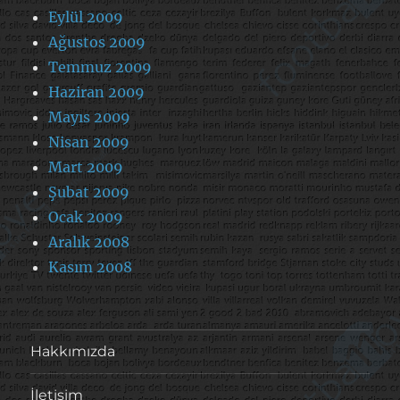
Eylül 2009
Ağustos 2009
Temmuz 2009
Haziran 2009
Mayıs 2009
Nisan 2009
Mart 2009
Şubat 2009
Ocak 2009
Aralık 2008
Kasım 2008
Hakkımızda
İletişim