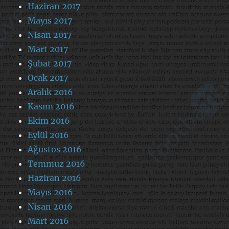
Haziran 2017
Mayıs 2017
Nisan 2017
Mart 2017
Şubat 2017
Ocak 2017
Aralık 2016
Kasım 2016
Ekim 2016
Eylül 2016
Ağustos 2016
Temmuz 2016
Haziran 2016
Mayıs 2016
Nisan 2016
Mart 2016