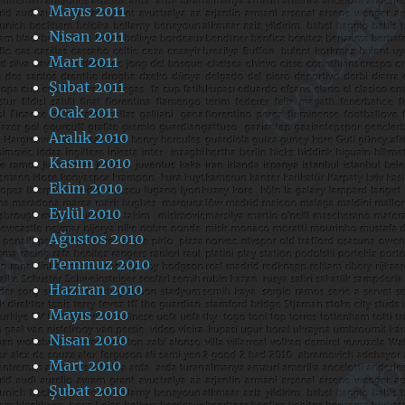
Mayıs 2011
Nisan 2011
Mart 2011
Şubat 2011
Ocak 2011
Aralık 2010
Kasım 2010
Ekim 2010
Eylül 2010
Ağustos 2010
Temmuz 2010
Haziran 2010
Mayıs 2010
Nisan 2010
Mart 2010
Şubat 2010