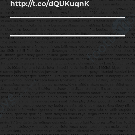
yazı:
http://t.co/dQUKuqnK