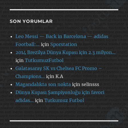
SON YORUMLAR
Leo Messi — Back in Barcelona — adidas
Football:…
için
Sporstation
2014 Brezilya Dünya Kupası için 2.3 milyon…
için
TutkumuzFutbol
Galatasaray SK vs Chelsea FC Promo –
Champions…
için
K.A
Magandalıkta son nokta
için
selinsss
Dünya Kupası Şampiyonluğu için favori
adidas…
için
Tutkumuz Futbol