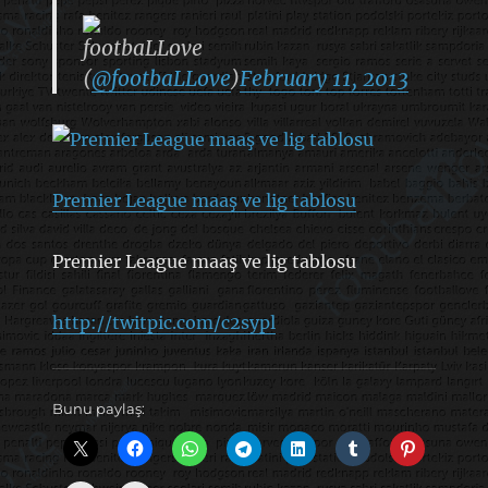
footbaLLove
(
@footbaLLove
)
February 11, 2013
Premier League maaş ve lig tablosu
Premier League maaş ve lig tablosu
http://twitpic.com/c2sypl
Bunu paylaş: