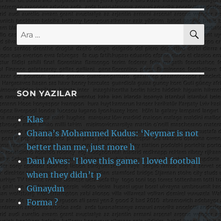
AR
Ara:
SON YAZILAR
Klas
Ghana’s Mohammed Kudus: ‘Neymar is not
better than me, just more h
Dani Alves: ‘I love this game. I loved football
when they didn’t p
Günaydın
Forma ?