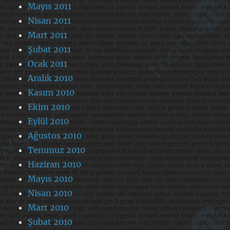
Mayıs 2011
Nisan 2011
Mart 2011
Şubat 2011
Ocak 2011
Aralık 2010
Kasım 2010
Ekim 2010
Eylül 2010
Ağustos 2010
Temmuz 2010
Haziran 2010
Mayıs 2010
Nisan 2010
Mart 2010
Şubat 2010