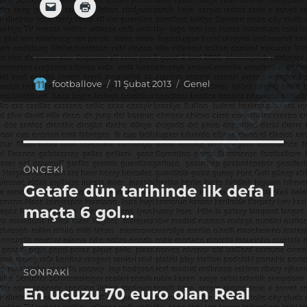
Yazar
Yayın
Kategoriler
footballove
11 Şubat 2013
Genel
tarihi
Yazı
ÖNCEKI
gezinmesi
Getafe dün tarihinde ilk defa 1
Önceki
yazı:
maçta 6 gol…
SONRAKI
En ucuzu 70 euro olan Real
Sonraki