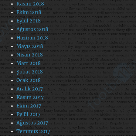
Kasım 2018
Ekim 2018
Eylül 2018
Ağustos 2018
Haziran 2018
Mayıs 2018
Nisan 2018
Mart 2018
Şubat 2018
Ocak 2018
Aralık 2017
Kasım 2017
Ekim 2017
Eylül 2017
Ağustos 2017
Temmuz 2017