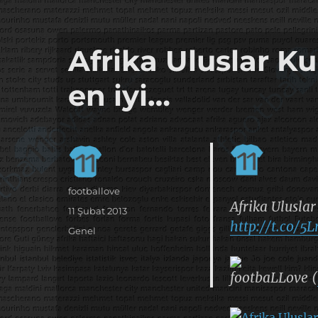
it's the football, that's the football…
footbaLLove
Afrika Uluslar K
en iyi…
Yazar
footballove
Afrika Uluslar
Yayın
11 Şubat 2013
http://t.co/5
tarihi
Kategoriler
Genel
footbaLLove (