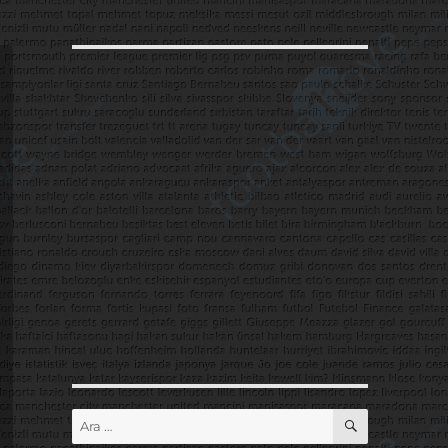
ARA
Ara: