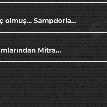
maç olmuş… Sampdoria…
ımlarından Mitra…