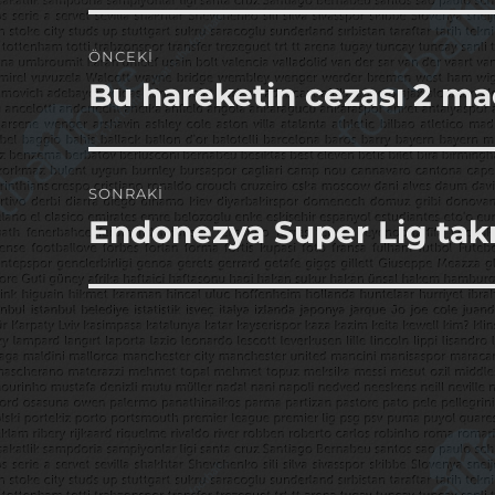
Yazı
ÖNCEKI
gezinmesi
Bu hareketin cezası 2 
Önceki
yazı:
SONRAKI
Endonezya Super Lig tak
Sonraki
yazı: