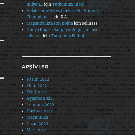
milyon…
için
TutkumuzFutbol
Galatasaray SK vs Chelsea FC Promo –
Champions…
için
K.A
Magandalıkta son nokta
için
selinsss
Dünya Kupası Şampiyonluğu için favori
adidas…
için
Tutkumuz Futbol
ARŞIVLER
Kasım 2022
Ekim 2022
Eylül 2022
Ağustos 2022
Temmuz 2022
Haziran 2022
Mayıs 2022
Nisan 2022
Mart 2022