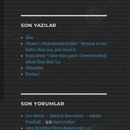
SON YAZILAR
Klas
Ghana’s Mohammed Kudus: ‘Neymar is not
better than me, just more h
Dani Alves: ‘I love this game. I loved football
when they didn’t p
Günaydın
Forma ?
SON YORUMLAR
Leo Messi — Back in Barcelona — adidas
Football:…
için
Sporstation
2014 Brezilya Dünya Kupası için 2.3