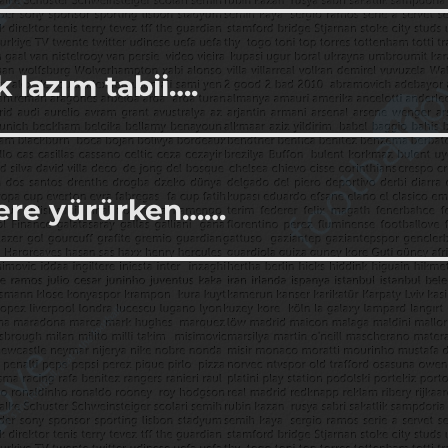
 lazım tabii….
ere yürürken……