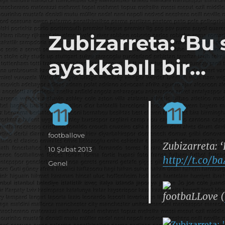
it's the football, that's the football…
footbaLLove
Zubizarreta: ‘Bu
ayakkabılı bir…
Yazar
footballove
Zubizarreta: ‘
Yayın
10 Şubat 2013
http://t.co/b
tarihi
Kategoriler
Genel
footbaLLove (