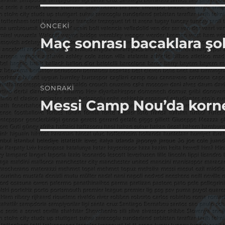
Yazı
ÖNCEKI
gezinmesi
Maç sonrası bacaklara şok
Önceki
yazı:
SONRAKI
Messi Camp Nou’da korn
Sonraki
yazı: