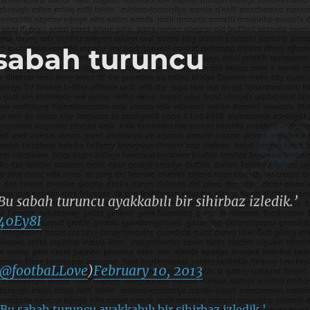
 sabah turuncu
Bu sabah turuncu ayakkabılı bir sihirbaz izledik.’
a40Ey8I
@footbaLLove
)
February 10, 2013