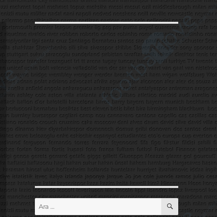
ARA
Ara: