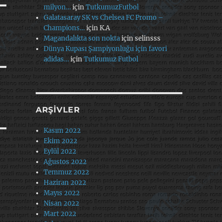
milyon…
için
TutkumuzFutbol
Galatasaray SK vs Chelsea FC Promo –
Champions…
için
K.A
Magandalıkta son nokta
için
selinsss
Dünya Kupası Şampiyonluğu için favori
adidas…
için
Tutkumuz Futbol
ARŞIVLER
Kasım 2022
Ekim 2022
Eylül 2022
Ağustos 2022
Temmuz 2022
Haziran 2022
Mayıs 2022
Nisan 2022
Mart 2022