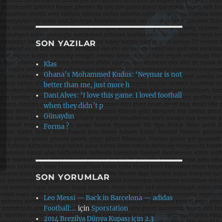
SON YAZILAR
Klas
Ghana’s Mohammed Kudus: ‘Neymar is not
better than me, just more h
Dani Alves: ‘I love this game. I loved football
when they didn’t p
Günaydın
Forma ?
SON YORUMLAR
Leo Messi — Back in Barcelona — adidas
Football:…
için
Sporstation
2014 Brezilya Dünya Kupası için 2.3