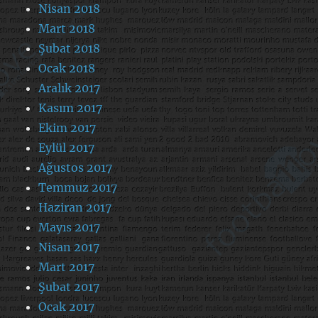
Nisan 2018
Mart 2018
Şubat 2018
Ocak 2018
Aralık 2017
Kasım 2017
Ekim 2017
Eylül 2017
Ağustos 2017
Temmuz 2017
Haziran 2017
Mayıs 2017
Nisan 2017
Mart 2017
Şubat 2017
Ocak 2017