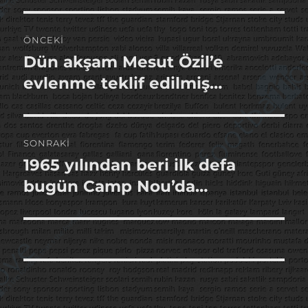
Yazı
ÖNCEKI
gezinmesi
Dün akşam Mesut Özil’e
Önceki
yazı:
evlenme teklif edilmiş…
SONRAKI
1965 yılından beri ilk defa
Sonraki
yazı:
bugün Camp Nou’da…