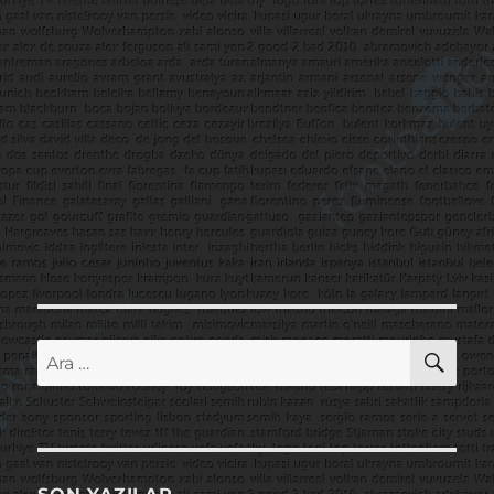
AR
Ara: