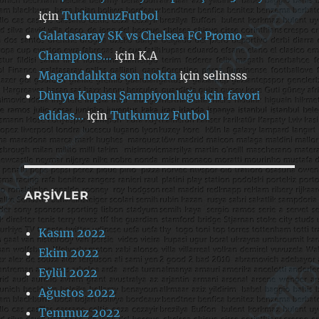
için
TutkumuzFutbol
Galatasaray SK vs Chelsea FC Promo –
Champions…
için
K.A
Magandalıkta son nokta
için
selinsss
Dünya Kupası Şampiyonluğu için favori
adidas…
için
Tutkumuz Futbol
ARŞIVLER
Kasım 2022
Ekim 2022
Eylül 2022
Ağustos 2022
Temmuz 2022