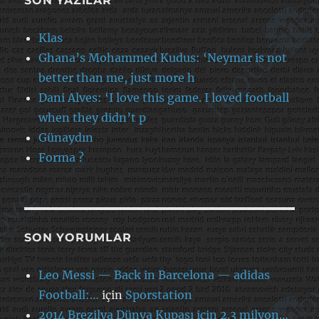
SON YAZILAR
Klas
Ghana’s Mohammed Kudus: ‘Neymar is not
better than me, just more h
Dani Alves: ‘I love this game. I loved football
when they didn’t p
Günaydın
Forma ?
SON YORUMLAR
Leo Messi — Back in Barcelona — adidas
Football:…
için
Sporstation
2014 Brezilya Dünya Kupası için 2.3 milyon…