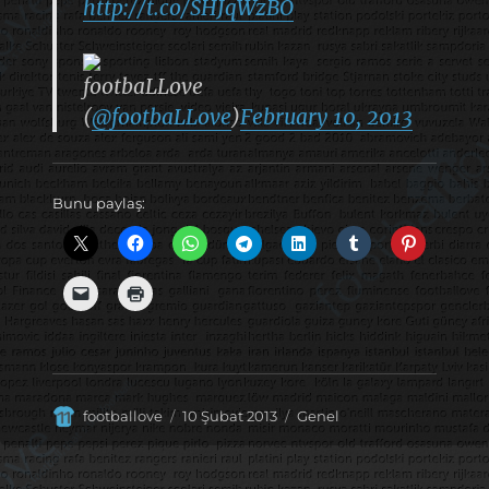
http://t.co/SHJqWzBO
footbaLLove
(
@footbaLLove
)
February 10, 2013
Bunu paylaş:
Yazar
Yayın
Kategoriler
footballove
10 Şubat 2013
Genel
tarihi