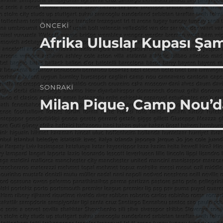
Yazı
ÖNCEKI
gezinmesi
Afrika Uluslar Kupası Şa
Önceki
yazı:
SONRAKI
Milan Pique, Camp Nou’d
Sonraki
yazı: