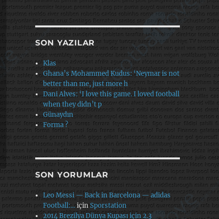
SON YAZILAR
Klas
Ghana’s Mohammed Kudus: ‘Neymar is not
better than me, just more h
Dani Alves: ‘I love this game. I loved football
when they didn’t p
Günaydın
Forma ?
SON YORUMLAR
Leo Messi — Back in Barcelona — adidas
Football:…
için
Sporstation
2014 Brezilya Dünya Kupası için 2.3