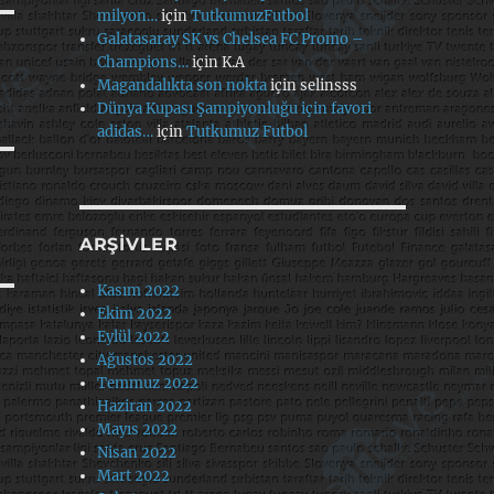
milyon…
için
TutkumuzFutbol
Galatasaray SK vs Chelsea FC Promo –
Champions…
için
K.A
Magandalıkta son nokta
için
selinsss
Dünya Kupası Şampiyonluğu için favori
adidas…
için
Tutkumuz Futbol
ARŞIVLER
Kasım 2022
Ekim 2022
Eylül 2022
Ağustos 2022
Temmuz 2022
Haziran 2022
Mayıs 2022
Nisan 2022
Mart 2022