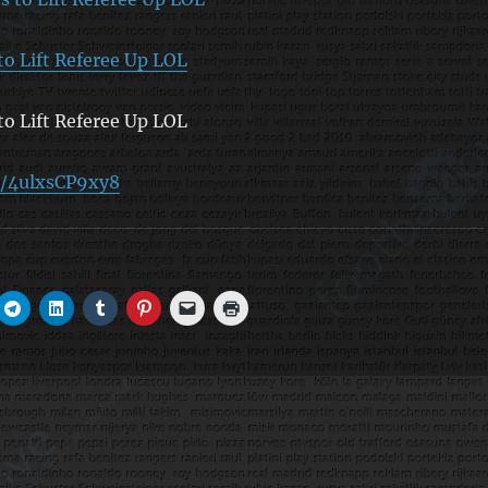
o Lift Referee Up LOL
o Lift Referee Up LOL
e/4ulxsCP9xy8