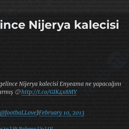
nce Nijerya kalecisi
elince Nijerya kalecisi Enyeama ne yapacağını
şırmış 🙂
http://t.co/GIK4x8MY
@footbaLLove
)
February 10, 2013