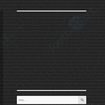
ARA
Ara: