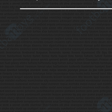
yazı: