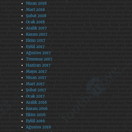
Nisan 2018
Mart 2018
Şubat 2018
Ocak 2018
Aralık 2017
Kasım 2017
Ekim 2017
Eylül 2017
Ağustos 2017
Temmuz 2017
Haziran 2017
Mayıs 2017
Nisan 2017
Mart 2017
Şubat 2017
Ocak 2017
Aralık 2016
Kasım 2016
Ekim 2016
Eylül 2016
Ağustos 2016