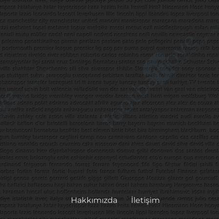
Hakkımızda
İletişim