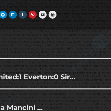
ited:1 Everton:0 Sir…
a Mancini …