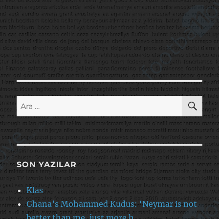
AR
Ara:
SON YAZILAR
Klas
Ghana’s Mohammed Kudus: ‘Neymar is not
better than me, just more h