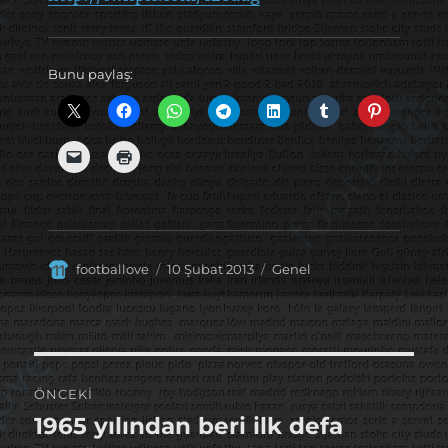
Bunu paylaş:
Yazar
Yayın
Kategoriler
footballove
10 Şubat 2013
Genel
tarihi
Yazı
ÖNCEKI
gezinmesi
1965 yılından beri ilk defa
Önceki