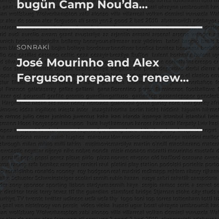
yazı:
bugün Camp Nou’da…
SONRAKI
José Mourinho and Alex
Sonraki
yazı:
Ferguson prepare to renew…