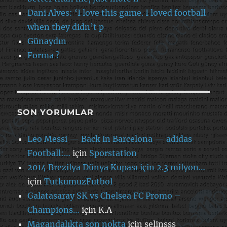
Dani Alves: ‘I love this game. I loved football
when they didn’t p
Günaydın
Forma ?
SON YORUMLAR
Leo Messi — Back in Barcelona — adidas
Football:…
için
Sporstation
2014 Brezilya Dünya Kupası için 2.3 milyon…
için
TutkumuzFutbol
Galatasaray SK vs Chelsea FC Promo –
Champions…
için
K.A
Magandalıkta son nokta
için
selinsss