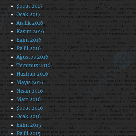
Şubat 2017
Ocak 2017
Aralık 2016
Kasım 2016
Ekim 2016
Eylül 2016
Ağustos 2016
Temmuz 2016
Haziran 2016
Mayıs 2016
Nisan 2016
Mart 2016
Şubat 2016
Ocak 2016
Ekim 2015
Eylül 2015