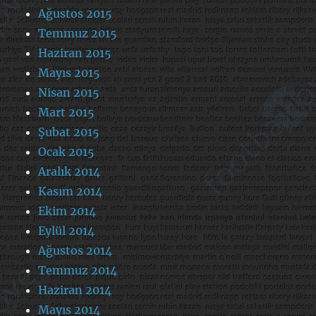
Ağustos 2015
Temmuz 2015
Haziran 2015
Mayıs 2015
Nisan 2015
Mart 2015
Şubat 2015
Ocak 2015
Aralık 2014
Kasım 2014
Ekim 2014
Eylül 2014
Ağustos 2014
Temmuz 2014
Haziran 2014
Mayıs 2014