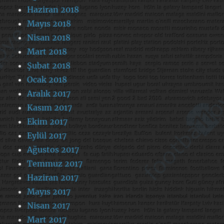
Haziran 2018
Mayıs 2018
Nisan 2018
Mart 2018
Şubat 2018
Ocak 2018
Aralık 2017
Kasım 2017
Ekim 2017
Eylül 2017
Ağustos 2017
Temmuz 2017
Haziran 2017
Mayıs 2017
Nisan 2017
Mart 2017