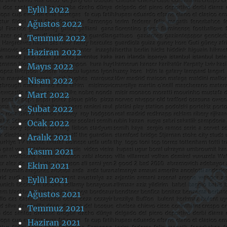
Eylül 2022
Ağustos 2022
Temmuz 2022
Haziran 2022
Mayıs 2022
Nisan 2022
Mart 2022
Şubat 2022
Ocak 2022
Aralık 2021
Kasım 2021
Ekim 2021
Eylül 2021
Ağustos 2021
Temmuz 2021
Haziran 2021