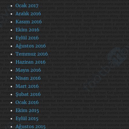
Ocak 2017
Aralık 2016
Kasım 2016
Ekim 2016
Eylül 2016
Ağustos 2016
Temmuz 2016
Haziran 2016
Mayıs 2016
Nisan 2016
Mart 2016
Şubat 2016
Ocak 2016
Ekim 2015
Eylül 2015
Ağustos 2015