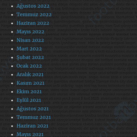
Ağustos 2022
Temmuz 2022
Haziran 2022
Mayıs 2022
Nisan 2022
Mart 2022
Şubat 2022
Ocak 2022
Aralık 2021
Kasım 2021
Ekim 2021
Eylül 2021
Ağustos 2021
Temmuz 2021
Haziran 2021
Mayıs 2021