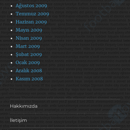
Ağustos 2009
Temmuz 2009
Haziran 2009
Mayıs 2009
Nisan 2009
Mart 2009
Şubat 2009
Ocak 2009
Aralık 2008
Kasım 2008
Hakkımızda
İletişim