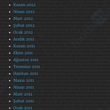
Kasım 2012
Nisan 2012
Mart 2012
Şubat 2012
Ocak 2012
Aralık 2011
Kasım 2011
Ekim 2011
Ağustos 2011
Temmuz 2011
Haziran 2011
Mayıs 2011
Nisan 2011
Mart 2011
Şubat 2011
Ocak 2011