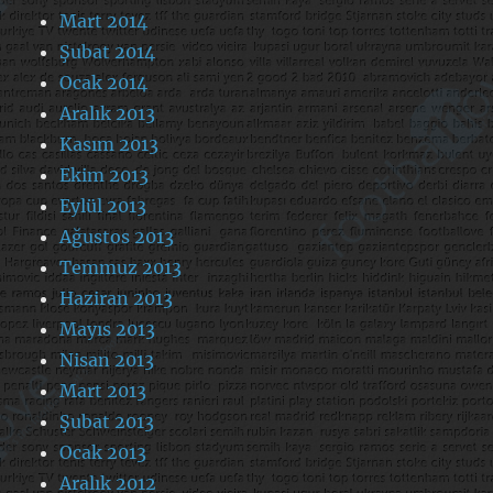
Mart 2014
Şubat 2014
Ocak 2014
Aralık 2013
Kasım 2013
Ekim 2013
Eylül 2013
Ağustos 2013
Temmuz 2013
Haziran 2013
Mayıs 2013
Nisan 2013
Mart 2013
Şubat 2013
Ocak 2013
Aralık 2012