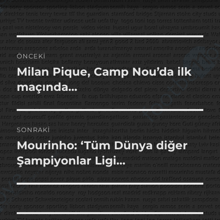
tarihi
Yazı
ÖNCEKI
gezinmesi
Milan Pique, Camp Nou’da ilk
Önceki
yazı:
maçında…
SONRAKI
Mourinho: ‘Tüm Dünya diğer
Sonraki
yazı:
Şampiyonlar Ligi…