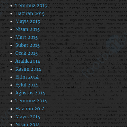
Temmuz 2015
Haziran 2015
Mayıs 2015
Nisan 2015
Mart 2015
Şubat 2015
Ocak 2015
Aralık 2014
Kasım 2014
Ekim 2014
Eylül 2014
Ağustos 2014
Temmuz 2014
Haziran 2014
Mayıs 2014
Nisan 2014