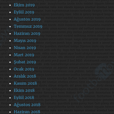
Ekim 2019
Eylül 2019
Ağustos 2019
Temmuz 2019
Haziran 2019
Mayıs 2019
Nisan 2019
Mart 2019
Şubat 2019
Ocak 2019
Aralık 2018
Kasım 2018
Ekim 2018
Eylül 2018
Ağustos 2018
Haziran 2018