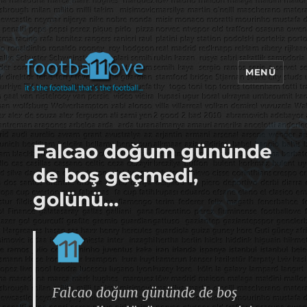
MENÜ
footbaLLove
Falcao doğum gününde
de boş geçmedi,
golünü…
Falcao doğum gününde de boş