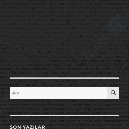
AR
Ara:
SON YAZILAR