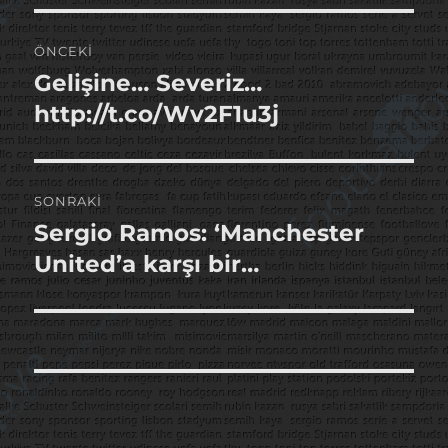
Yazı
ÖNCEKI
gezinmesi
Gelişine… Severiz…
Önceki
yazı:
http://t.co/Wv2F1u3j
SONRAKI
Sergio Ramos: ‘Manchester
Sonraki
yazı:
United’a karşı bir…