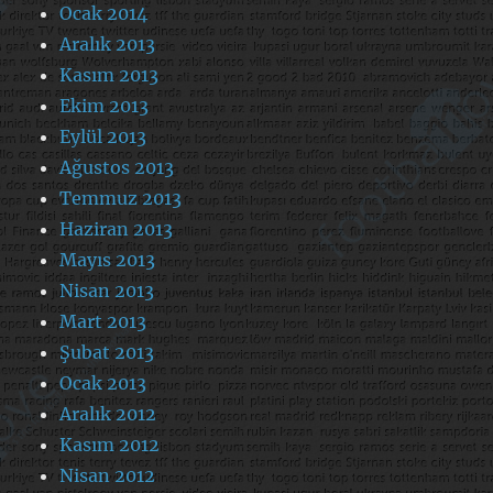
Ocak 2014
Aralık 2013
Kasım 2013
Ekim 2013
Eylül 2013
Ağustos 2013
Temmuz 2013
Haziran 2013
Mayıs 2013
Nisan 2013
Mart 2013
Şubat 2013
Ocak 2013
Aralık 2012
Kasım 2012
Nisan 2012