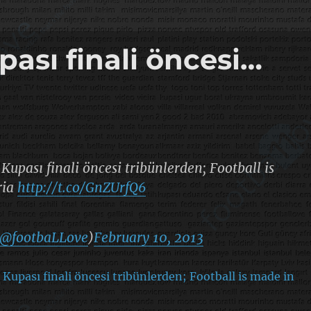
pası finali öncesi…
 Kupası finali öncesi tribünlerden; Football is
ria
http://t.co/GnZUrfQ6
@footbaLLove
)
February 10, 2013