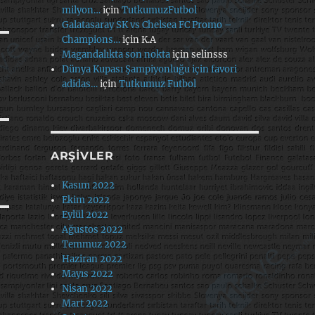
milyon…
için
TutkumuzFutbol
Galatasaray SK vs Chelsea FC Promo –
Champions…
için
K.A
Magandalıkta son nokta
için
selinsss
Dünya Kupası Şampiyonluğu için favori
adidas…
için
Tutkumuz Futbol
ARŞIVLER
Kasım 2022
Ekim 2022
Eylül 2022
Ağustos 2022
Temmuz 2022
Haziran 2022
Mayıs 2022
Nisan 2022
Mart 2022