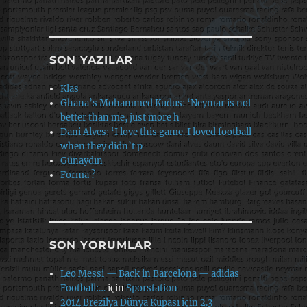
SON YAZILAR
Klas
Ghana’s Mohammed Kudus: ‘Neymar is not
better than me, just more h
Dani Alves: ‘I love this game. I loved football
when they didn’t p
Günaydın
Forma ?
SON YORUMLAR
Leo Messi — Back in Barcelona — adidas
Football:…
için
Sporstation
2014 Brezilya Dünya Kupası için 2.3