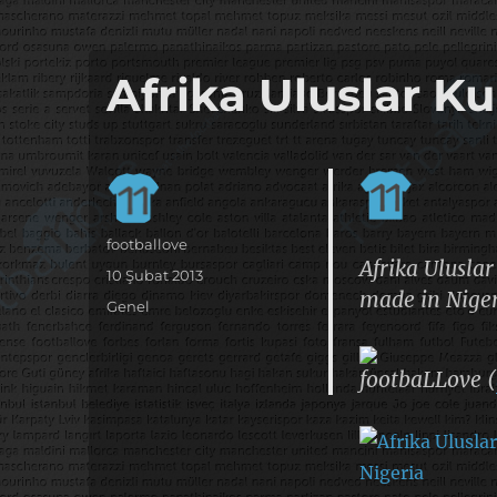
it's the football, that's the football…
footbaLLove
Afrika Uluslar Ku
Yazar
footballove
Afrika Uluslar
Yayın
10 Şubat 2013
made in Nige
tarihi
Kategoriler
Genel
footbaLLove (