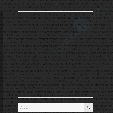
ARA
Ara: