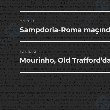
Yazı
ÖNCEKI
gezinmesi
Sampdoria-Roma maçınd
Önceki
yazı:
SONRAKI
Mourinho, Old Trafford’d
Sonraki
yazı: