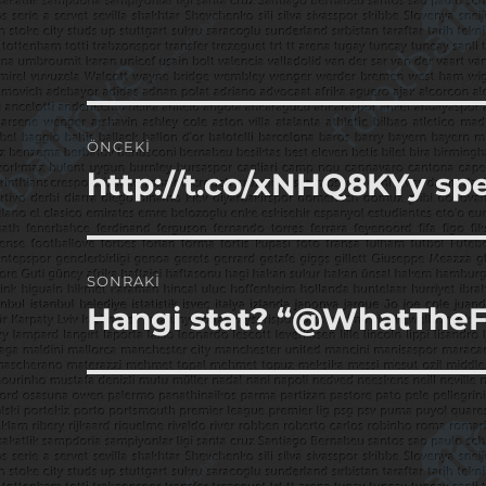
Yazı
ÖNCEKI
gezinmesi
http://t.co/xNHQ8KYy spe
Önceki
yazı:
SONRAKI
Hangi stat? “@WhatTheFF
Sonraki
yazı: