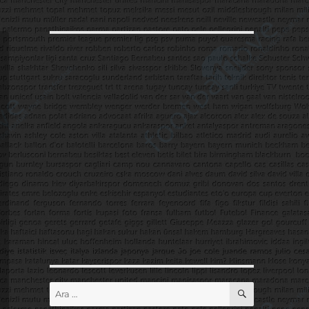
ARA
Ara: