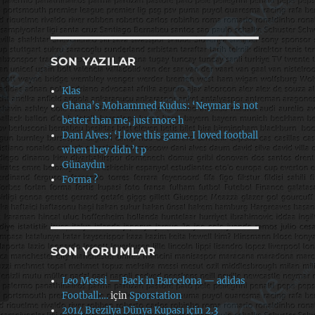
SON YAZILAR
Klas
Ghana’s Mohammed Kudus: ‘Neymar is not
better than me, just more h
Dani Alves: ‘I love this game. I loved football
when they didn’t p
Günaydın
Forma ?
SON YORUMLAR
Leo Messi — Back in Barcelona — adidas
Football:…
için
Sporstation
2014 Brezilya Dünya Kupası için 2.3