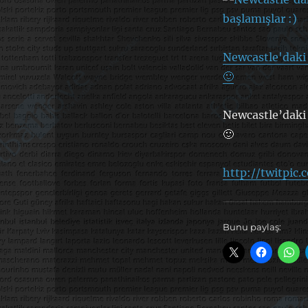
Newcastle'daki 
🙂
Newcastle’daki 
🙂
http://twitpic
Bunu paylaş: