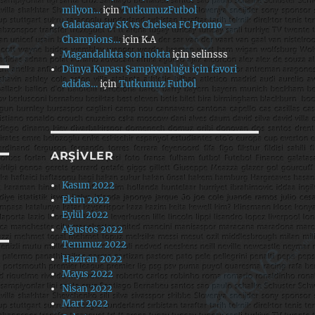
milyon…
için
TutkumuzFutbol
Galatasaray SK vs Chelsea FC Promo –
Champions…
için
K.A
Magandalıkta son nokta
için
selinsss
Dünya Kupası Şampiyonluğu için favori
adidas…
için
Tutkumuz Futbol
ARŞIVLER
Kasım 2022
Ekim 2022
Eylül 2022
Ağustos 2022
Temmuz 2022
Haziran 2022
Mayıs 2022
Nisan 2022
Mart 2022