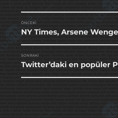
Yazı
ÖNCEKI
gezinmesi
NY Times, Arsene Wenge
Önceki
yazı:
SONRAKI
Twitter’daki en popüler
Sonraki
yazı: