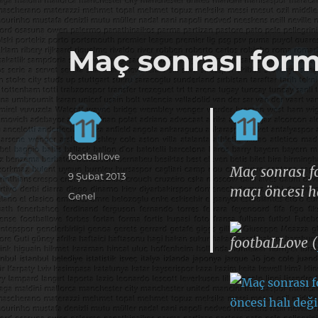
it's the football, that's the football…
footbaLLove
Maç sonrası form
Yazar
footballove
Maç sonrası f
Yayın
9 Şubat 2013
maçı öncesi h
tarihi
Kategoriler
Genel
footbaLLove (