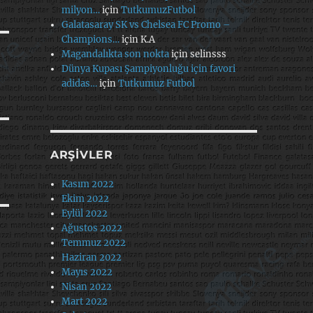
milyon…
için
TutkumuzFutbol
Galatasaray SK vs Chelsea FC Promo –
Champions…
için
K.A
Magandalıkta son nokta
için
selinsss
Dünya Kupası Şampiyonluğu için favori
adidas…
için
Tutkumuz Futbol
ARŞIVLER
Kasım 2022
Ekim 2022
Eylül 2022
Ağustos 2022
Temmuz 2022
Haziran 2022
Mayıs 2022
Nisan 2022
Mart 2022