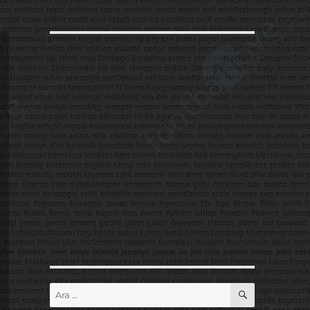
ARA
Ara: