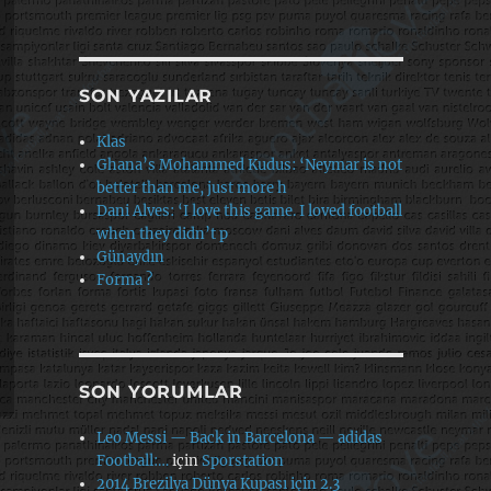
SON YAZILAR
Klas
Ghana’s Mohammed Kudus: ‘Neymar is not
better than me, just more h
Dani Alves: ‘I love this game. I loved football
when they didn’t p
Günaydın
Forma ?
SON YORUMLAR
Leo Messi — Back in Barcelona — adidas
Football:…
için
Sporstation
2014 Brezilya Dünya Kupası için 2.3