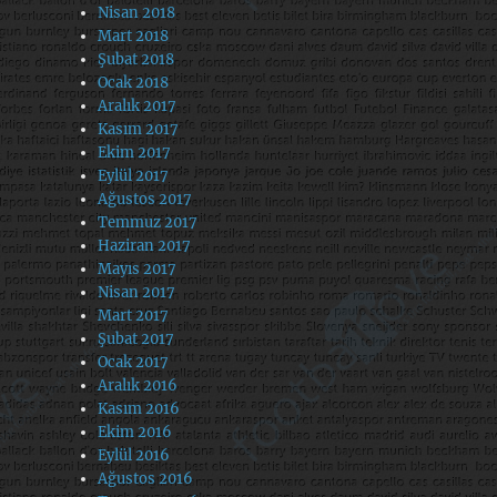
Nisan 2018
Mart 2018
Şubat 2018
Ocak 2018
Aralık 2017
Kasım 2017
Ekim 2017
Eylül 2017
Ağustos 2017
Temmuz 2017
Haziran 2017
Mayıs 2017
Nisan 2017
Mart 2017
Şubat 2017
Ocak 2017
Aralık 2016
Kasım 2016
Ekim 2016
Eylül 2016
Ağustos 2016