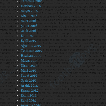
Temmuz 2016
Haziran 2016
Mayıs 2016
Nisan 2016
Mart 2016
Şubat 2016
Ocak 2016
Ekim 2015
Eylül 2015
Ağustos 2015
Temmuz 2015
Haziran 2015
Mayıs 2015
Nisan 2015
Mart 2015
Şubat 2015
Ocak 2015
Aralık 2014
Kasım 2014
Ekim 2014
Eylül 2014
Ağustos 2014