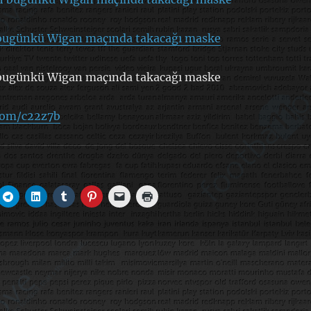
bugünkü Wigan maçında takacağı maske
bugünkü Wigan maçında takacağı maske
.com/c22z7b