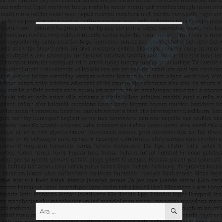
ARA
Ara: