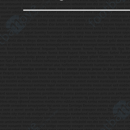
yazı: