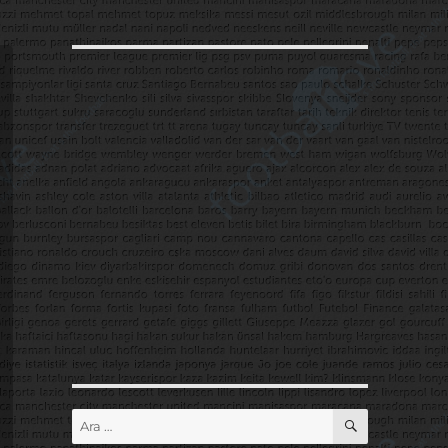
ARA
Ara: