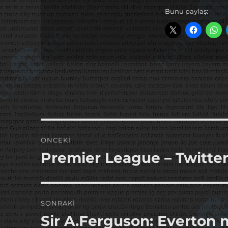
Bunu paylaş:
Yazı
ÖNCEKI
gezinmesi
Premier League – Twitter
Önceki
yazı:
SONRAKI
Sir A.Ferguson: Everton 
Sonraki