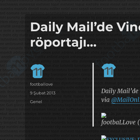
it's the football, that's the football…
footbaLLove
Daily Mail’de V
röportajı…
Yazar
footballove
Daily Mail’de
Yayın
9 Şubat 2013
via
@MailOnl
tarihi
Kategoriler
Genel
footbaLLove (