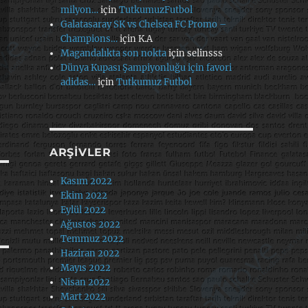
milyon…
için
TutkumuzFutbol
Galatasaray SK vs Chelsea FC Promo –
Champions…
için
K.A
Magandalıkta son nokta
için
selinsss
Dünya Kupası Şampiyonluğu için favori
adidas…
için
Tutkumuz Futbol
ARŞIVLER
Kasım 2022
Ekim 2022
Eylül 2022
Ağustos 2022
Temmuz 2022
Haziran 2022
Mayıs 2022
Nisan 2022
Mart 2022