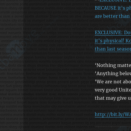
EXCLUSIVE: Don
it's physical! K
than last seaso
‘Nothing matter
‘Anything below
‘We are not abou
very good Unite
that may give u
http://bit.ly/