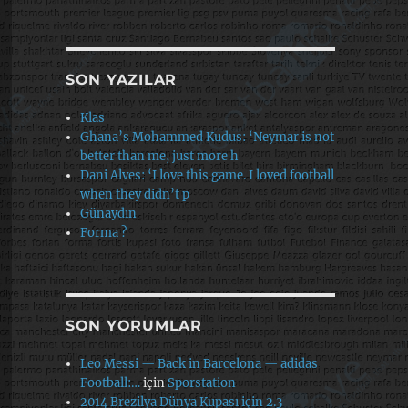
SON YAZILAR
Klas
Ghana’s Mohammed Kudus: ‘Neymar is not
better than me, just more h
Dani Alves: ‘I love this game. I loved football
when they didn’t p
Günaydın
Forma ?
SON YORUMLAR
Leo Messi — Back in Barcelona — adidas
Football:…
için
Sporstation
2014 Brezilya Dünya Kupası için 2.3