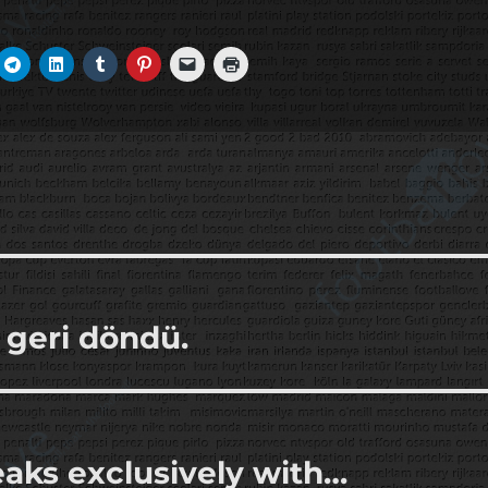
 geri döndü.
aks exclusively with…