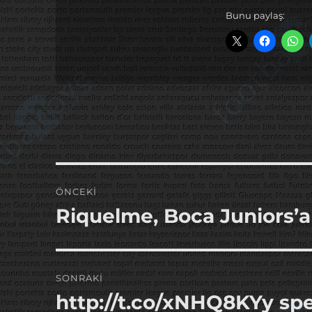
Bunu paylaş:
Yazı
ÖNCEKI
gezinmesi
Riquelme, Boca Juniors’a
Önceki
yazı:
SONRAKI
http://t.co/xNHQ8KYy spe
Sonraki