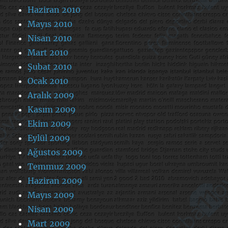
Haziran 2010
Mayıs 2010
Nisan 2010
Mart 2010
Şubat 2010
Ocak 2010
Aralık 2009
Kasım 2009
Ekim 2009
Eylül 2009
Ağustos 2009
Temmuz 2009
Haziran 2009
Mayıs 2009
Nisan 2009
Mart 2009