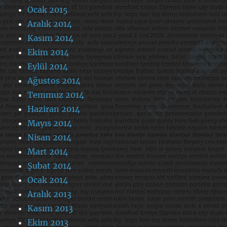
Ocak 2015
Aralık 2014
Kasım 2014
Ekim 2014
Eylül 2014
Ağustos 2014
Temmuz 2014
Haziran 2014
Mayıs 2014
Nisan 2014
Mart 2014
Şubat 2014
Ocak 2014
Aralık 2013
Kasım 2013
Ekim 2013