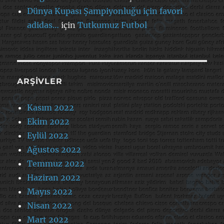
Dünya Kupası Şampiyonluğu için favori
adidas…
için
Tutkumuz Futbol
ARŞIVLER
Kasım 2022
Ekim 2022
Eylül 2022
Ağustos 2022
Temmuz 2022
Haziran 2022
Mayıs 2022
Nisan 2022
Mart 2022