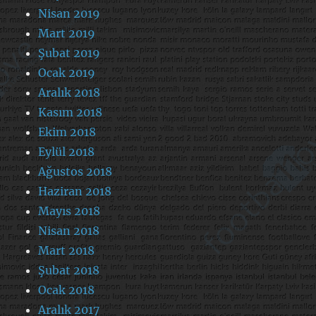
Nisan 2019
Mart 2019
Şubat 2019
Ocak 2019
Aralık 2018
Kasım 2018
Ekim 2018
Eylül 2018
Ağustos 2018
Haziran 2018
Mayıs 2018
Nisan 2018
Mart 2018
Şubat 2018
Ocak 2018
Aralık 2017