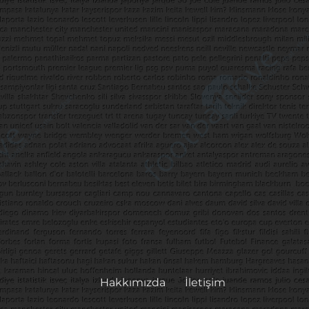
Hakkımızda
İletişim