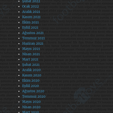
Şubat 2022
Ocak 2022
Aralık 2021
Kasım 2021
Ekim 2021
Eylül 2021
Ağustos 2021
Temmuz 2021
Haziran 2021
Mayıs 2021
Nisan 2021
Mart 2021
Şubat 2021
Aralık 2020
Kasım 2020
Ekim 2020
Eylül 2020
Ağustos 2020
Temmuz 2020
Mayıs 2020
Nisan 2020
Mart 2020