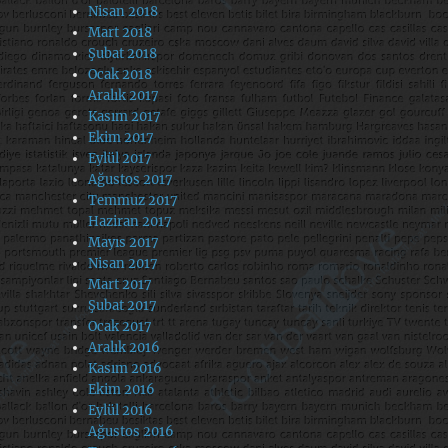
Nisan 2018
Mart 2018
Şubat 2018
Ocak 2018
Aralık 2017
Kasım 2017
Ekim 2017
Eylül 2017
Ağustos 2017
Temmuz 2017
Haziran 2017
Mayıs 2017
Nisan 2017
Mart 2017
Şubat 2017
Ocak 2017
Aralık 2016
Kasım 2016
Ekim 2016
Eylül 2016
Ağustos 2016