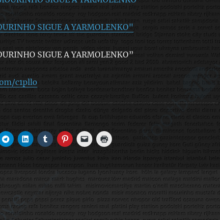
MOURINHO SIGUE A YARMOLENKO"
MOURINHO SIGUE A YARMOLENKO”
com/c1pllo