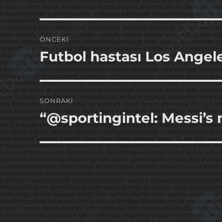
Yazı
ÖNCEKI
gezinmesi
Futbol hastası Los Angel
Önceki
yazı:
SONRAKI
“@sportingintel: Messi’s
Sonraki
yazı: