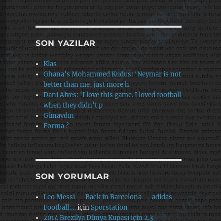
SON YAZILAR
Klas
Ghana’s Mohammed Kudus: ‘Neymar is not
better than me, just more h
Dani Alves: ‘I love this game. I loved football
when they didn’t p
Günaydın
Forma ?
SON YORUMLAR
Leo Messi — Back in Barcelona — adidas
Football:…
için
Sporstation
2014 Brezilya Dünya Kupası için 2.3