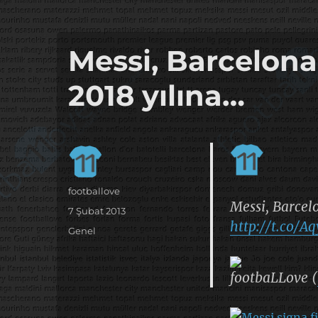
it's the football, that's the football…
footbaLLove
Messi, Barcelona
2018 yılına…
Yazar
footballove
Messi, Barcel
Yayın
7 Şubat 2013
http://t.co/
tarihi
Kategoriler
Genel
footbaLLove (