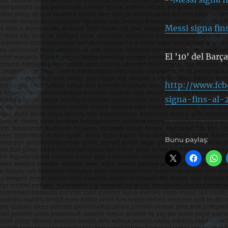
Messi signa fin
El ’10’ del Barç
http://www.fcb
signa-fins-al-
Bunu paylaş: