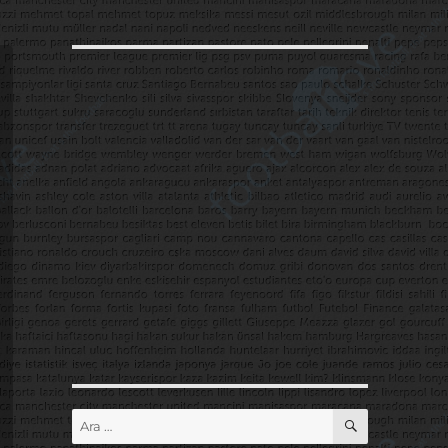
ARA
Ara: