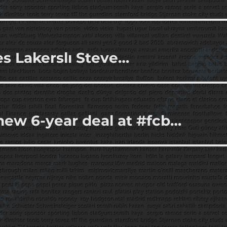
es Lakerslı Steve…
 new 6-year deal at #fcb…