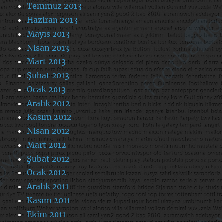
Temmuz 2013
Haziran 2013
Mayıs 2013
Nisan 2013
Mart 2013
Şubat 2013
Ocak 2013
Aralık 2012
Kasım 2012
Nisan 2012
Mart 2012
Şubat 2012
Ocak 2012
Aralık 2011
Kasım 2011
Ekim 2011