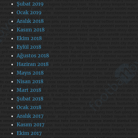
Şubat 2019
Ocak 2019
Aralık 2018
Kasım 2018
Ekim 2018
Eylül 2018
Ağustos 2018
Haziran 2018
Mayıs 2018
Nisan 2018
Mart 2018
Şubat 2018
Ocak 2018
Aralık 2017
Kasım 2017
Ekim 2017