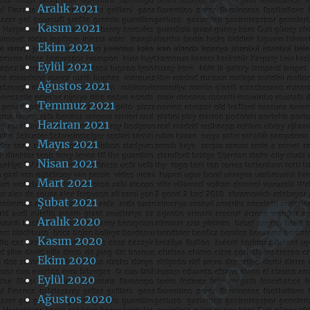
Aralık 2021
Kasım 2021
Ekim 2021
Eylül 2021
Ağustos 2021
Temmuz 2021
Haziran 2021
Mayıs 2021
Nisan 2021
Mart 2021
Şubat 2021
Aralık 2020
Kasım 2020
Ekim 2020
Eylül 2020
Ağustos 2020