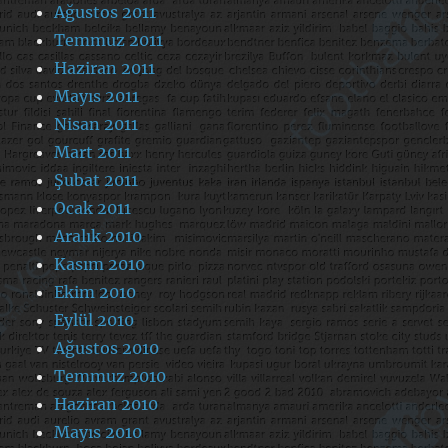
Ağustos 2011
Temmuz 2011
Haziran 2011
Mayıs 2011
Nisan 2011
Mart 2011
Şubat 2011
Ocak 2011
Aralık 2010
Kasım 2010
Ekim 2010
Eylül 2010
Ağustos 2010
Temmuz 2010
Haziran 2010
Mayıs 2010