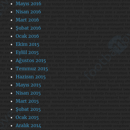
Mayıs 2016
Nisan 2016
Mart 2016
Şubat 2016
Ocak 2016
Ekim 2015
Eylül 2015
Ağustos 2015
Temmuz 2015
Haziran 2015
Mayıs 2015
Nisan 2015
Mart 2015
Şubat 2015
Ocak 2015
Aralık 2014