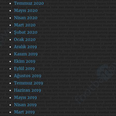
Temmuz 2020
Mayıs 2020
Nisan 2020
Mart 2020
Şubat 2020
Ocak 2020
Aralık 2019
Kasım 2019
Ekim 2019
Eylül 2019
Ağustos 2019
Temmuz 2019
Haziran 2019
Mayıs 2019
Nisan 2019
Mart 2019