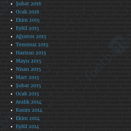
Şubat 2016
Ocak 2016
Ekim 2015
Eylül 2015
Ağustos 2015
Temmuz 2015
Haziran 2015
Mayıs 2015
Nisan 2015
Mart 2015
Şubat 2015
Ocak 2015
Aralık 2014
Kasım 2014
Ekim 2014
Eylül 2014