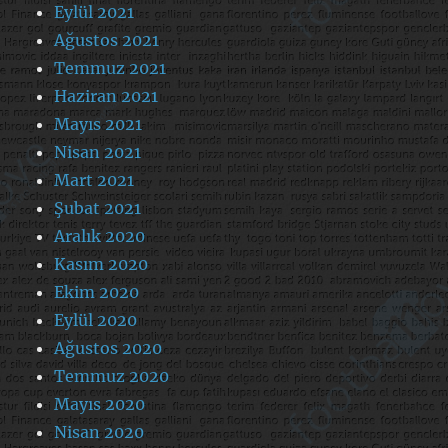
Eylül 2021
Ağustos 2021
Temmuz 2021
Haziran 2021
Mayıs 2021
Nisan 2021
Mart 2021
Şubat 2021
Aralık 2020
Kasım 2020
Ekim 2020
Eylül 2020
Ağustos 2020
Temmuz 2020
Mayıs 2020
Nisan 2020