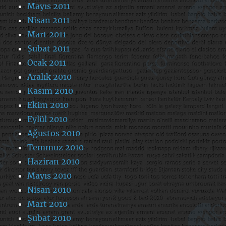
Mayıs 2011
Nisan 2011
Mart 2011
Şubat 2011
Ocak 2011
Aralık 2010
Kasım 2010
Ekim 2010
Eylül 2010
Ağustos 2010
Temmuz 2010
Haziran 2010
Mayıs 2010
Nisan 2010
Mart 2010
Şubat 2010