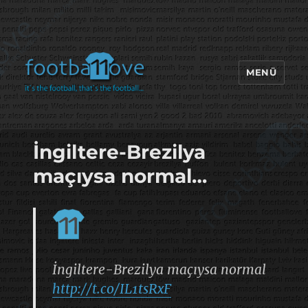
MENÜ
footbaLLove
İngiltere-Brezilya
maçıysa normal…
İngiltere-Brezilya maçıysa normal
http://t.co/IL1tsRxF