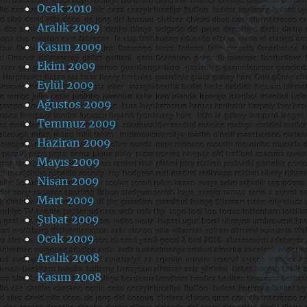
Ocak 2010
Aralık 2009
Kasım 2009
Ekim 2009
Eylül 2009
Ağustos 2009
Temmuz 2009
Haziran 2009
Mayıs 2009
Nisan 2009
Mart 2009
Şubat 2009
Ocak 2009
Aralık 2008
Kasım 2008