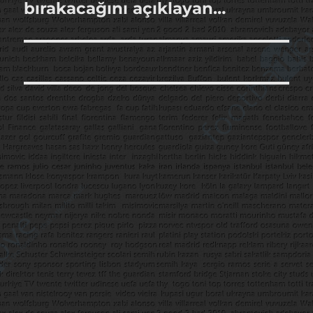
yazı:
bırakacağını açıklayan…