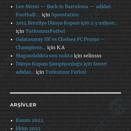
Leo Messi — Back in Barcelona — adidas
Football:…
için
Sporstation
2014 Brezilya Dünya Kupası için 2.3 milyon…
için
TutkumuzFutbol
Galatasaray SK vs Chelsea FC Promo –
Champions…
için
K.A
Magandalıkta son nokta
için
selinsss
Dünya Kupası Şampiyonluğu için favori
adidas…
için
Tutkumuz Futbol
ARŞIVLER
Kasım 2022
Ekim 2022