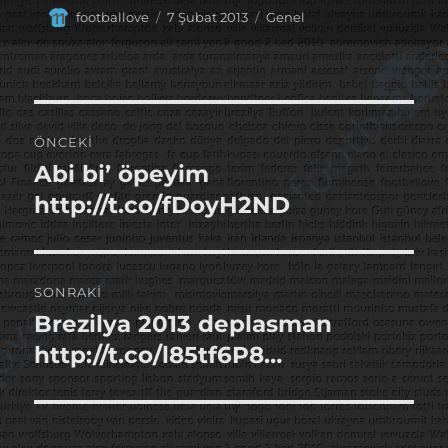
Yazar
Yayın
Kategoriler
footballove
7 Şubat 2013
Genel
tarihi
Yazı
ÖNCEKI
gezinmesi
Abi bi’ öpeyim
Önceki
yazı:
http://t.co/fDoyH2ND
SONRAKI
Brezilya 2013 deplasman
Sonraki
yazı:
http://t.co/l85tf6P8…