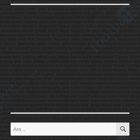
AR
Ara: