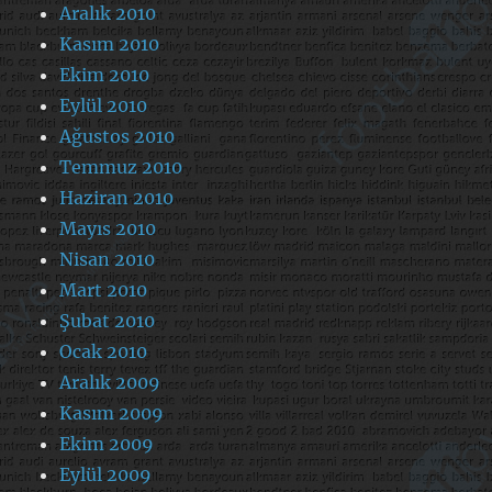
Aralık 2010
Kasım 2010
Ekim 2010
Eylül 2010
Ağustos 2010
Temmuz 2010
Haziran 2010
Mayıs 2010
Nisan 2010
Mart 2010
Şubat 2010
Ocak 2010
Aralık 2009
Kasım 2009
Ekim 2009
Eylül 2009