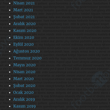
Nisan 2021
Mart 2021
Şubat 2021
Aralık 2020
Kasım 2020
Ekim 2020
Eylül 2020
Ağustos 2020
Temmuz 2020
Mayıs 2020
Nisan 2020
Mart 2020
Şubat 2020
Ocak 2020
Aralık 2019
Kasım 2019