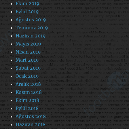
Ekim 2019
Eylül 2019
Ağustos 2019
Temmuz 2019
Haziran 2019
Mayıs 2019
Nisan 2019
Mart 2019
Şubat 2019
Ocak 2019
Aralık 2018
Kasım 2018
Ekim 2018
Eylül 2018
Ağustos 2018
Haziran 2018