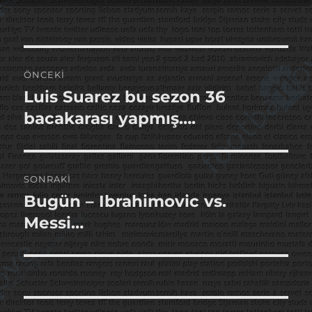
tarihi
Yazı
ÖNCEKI
gezinmesi
Luis Suarez bu sezon 36
Önceki
yazı:
bacakarası yapmış….
SONRAKI
Bugün – Ibrahimovic vs.
Sonraki
yazı:
Messi…