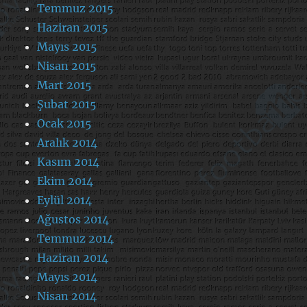
Temmuz 2015
Haziran 2015
Mayıs 2015
Nisan 2015
Mart 2015
Şubat 2015
Ocak 2015
Aralık 2014
Kasım 2014
Ekim 2014
Eylül 2014
Ağustos 2014
Temmuz 2014
Haziran 2014
Mayıs 2014
Nisan 2014