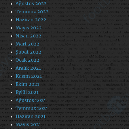
Ağustos 2022
Temmuz 2022
Haziran 2022
Mayıs 2022
Nisan 2022
Mart 2022
Şubat 2022
Ocak 2022
Aralık 2021
Kasım 2021
Ekim 2021
Eylül 2021
Ağustos 2021
Temmuz 2021
Haziran 2021
Mayıs 2021