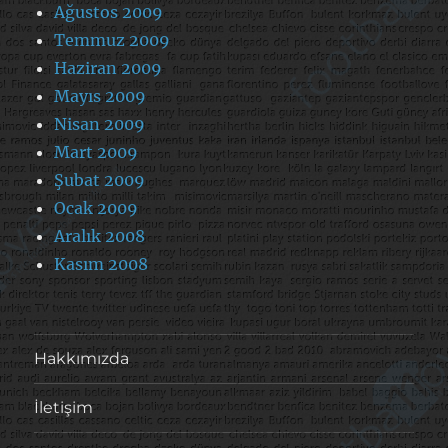
Ağustos 2009
Temmuz 2009
Haziran 2009
Mayıs 2009
Nisan 2009
Mart 2009
Şubat 2009
Ocak 2009
Aralık 2008
Kasım 2008
Hakkımızda
İletişim