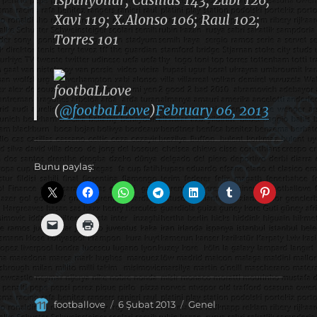
Xavi 119; X.Alonso 106; Raul 102;
Torres 101
footbaLLove
(
@footbaLLove
)
February 06, 2013
Bunu paylaş:
Yazar
Yayın
Kategoriler
footballove
6 Şubat 2013
Genel