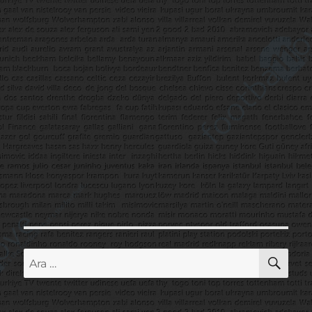
AR
Ara: