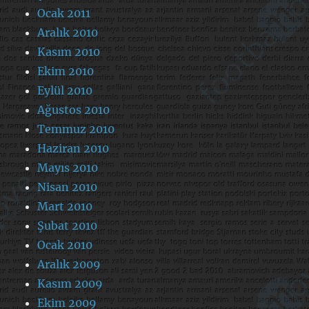
Ocak 2011
Aralık 2010
Kasım 2010
Ekim 2010
Eylül 2010
Ağustos 2010
Temmuz 2010
Haziran 2010
Mayıs 2010
Nisan 2010
Mart 2010
Şubat 2010
Ocak 2010
Aralık 2009
Kasım 2009
Ekim 2009