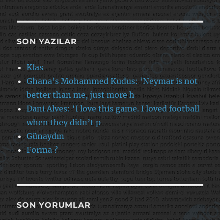
SON YAZILAR
Klas
Ghana’s Mohammed Kudus: ‘Neymar is not
better than me, just more h
Dani Alves: ‘I love this game. I loved football
when they didn’t p
Günaydın
Forma ?
SON YORUMLAR