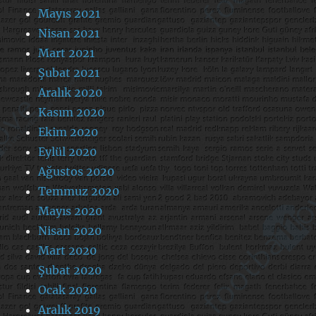
Mayıs 2021
Nisan 2021
Mart 2021
Şubat 2021
Aralık 2020
Kasım 2020
Ekim 2020
Eylül 2020
Ağustos 2020
Temmuz 2020
Mayıs 2020
Nisan 2020
Mart 2020
Şubat 2020
Ocak 2020
Aralık 2019