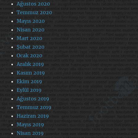
Ağustos 2020
Temmuz 2020
Mayıs 2020
Nisan 2020
Mart 2020
Şubat 2020
Ocak 2020
Aralık 2019
Kasım 2019
Ekim 2019
Eylül 2019
Ağustos 2019
Temmuz 2019
Haziran 2019
Mayıs 2019
Nisan 2019