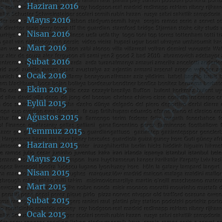
Haziran 2016
Mayıs 2016
Nisan 2016
Mart 2016
Şubat 2016
Ocak 2016
Ekim 2015
Eylül 2015
Ağustos 2015
Temmuz 2015
Haziran 2015
Mayıs 2015
Nisan 2015
Mart 2015
Şubat 2015
Ocak 2015