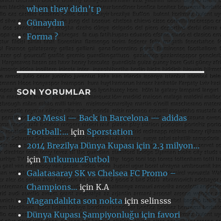
when they didn’t p
Günaydın
Forma ?
SON YORUMLAR
Leo Messi — Back in Barcelona — adidas
Football:…
için
Sporstation
2014 Brezilya Dünya Kupası için 2.3 milyon…
için
TutkumuzFutbol
Galatasaray SK vs Chelsea FC Promo –
Champions…
için
K.A
Magandalıkta son nokta
için
selinsss
Dünya Kupası Şampiyonluğu için favori