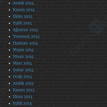
Aralık 2014
Kasım 2014
Ekim 2014
Eylül 2014
Ağustos 2014
Temmuz 2014
Haziran 2014
Mayıs 2014
Nisan 2014
Mart 2014
Şubat 2014
Ocak 2014
Aralık 2013
Kasım 2013
Ekim 2013
Eylül 2013