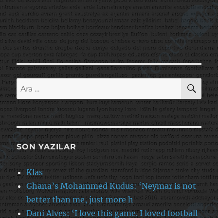
AR
Ara:
SON YAZILAR
Klas
Ghana’s Mohammed Kudus: ‘Neymar is not
better than me, just more h
Dani Alves: ‘I love this game. I loved football