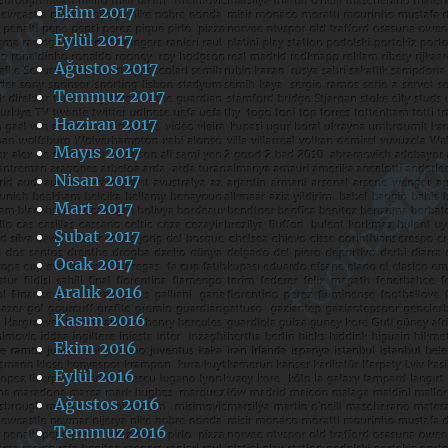
Ekim 2017
Eylül 2017
Ağustos 2017
Temmuz 2017
Haziran 2017
Mayıs 2017
Nisan 2017
Mart 2017
Şubat 2017
Ocak 2017
Aralık 2016
Kasım 2016
Ekim 2016
Eylül 2016
Ağustos 2016
Temmuz 2016