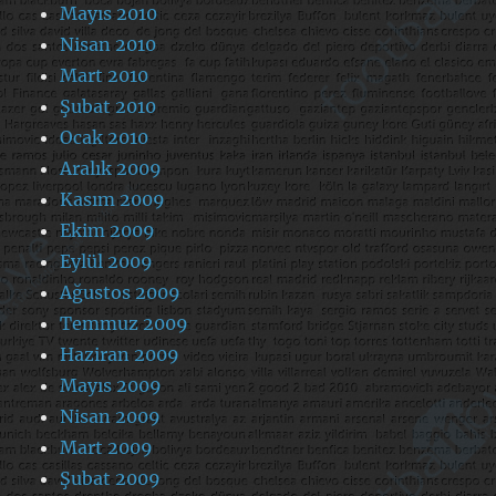
Mayıs 2010
Nisan 2010
Mart 2010
Şubat 2010
Ocak 2010
Aralık 2009
Kasım 2009
Ekim 2009
Eylül 2009
Ağustos 2009
Temmuz 2009
Haziran 2009
Mayıs 2009
Nisan 2009
Mart 2009
Şubat 2009