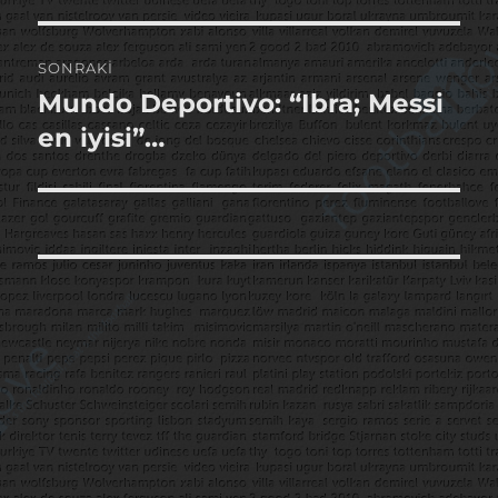
SONRAKI
Mundo Deportivo: “Ibra; Messi
Sonraki
yazı:
en iyisi”…