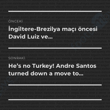
Yazı
ÖNCEKI
gezinmesi
İngiltere-Brezilya maçı öncesi
Önceki
yazı:
David Luiz ve…
SONRAKI
He’s no Turkey! Andre Santos
Sonraki
yazı:
turned down a move to…