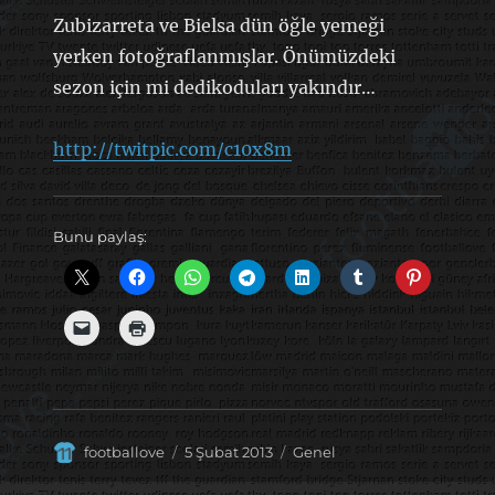
Zubizarreta ve Bielsa dün öğle yemeği
yerken fotoğraflanmışlar. Önümüzdeki
sezon için mi dedikoduları yakındır…
http://twitpic.com/c10x8m
Bunu paylaş:
Yazar
Yayın
Kategoriler
footballove
5 Şubat 2013
Genel
tarihi