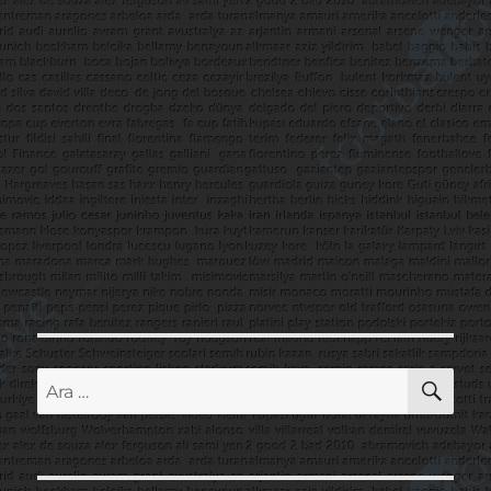
AR
Ara: