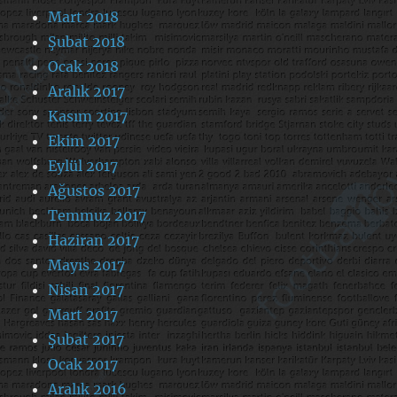
Mart 2018
Şubat 2018
Ocak 2018
Aralık 2017
Kasım 2017
Ekim 2017
Eylül 2017
Ağustos 2017
Temmuz 2017
Haziran 2017
Mayıs 2017
Nisan 2017
Mart 2017
Şubat 2017
Ocak 2017
Aralık 2016