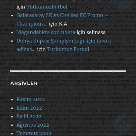
için
TutkumuzFutbol
Galatasaray SK vs Chelsea FC Promo –
Champions…
için
K.A
Magandalıkta son nokta
için
selinsss
Dünya Kupası Şampiyonluğu için favori
adidas…
için
Tutkumuz Futbol
ARŞIVLER
Kasım 2022
Ekim 2022
Eylül 2022
Ağustos 2022
Temmuz 2022