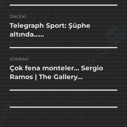
Yazı
ÖNCEKI
gezinmesi
Telegraph Sport: Şüphe
Önceki
yazı:
altında……
SONRAKI
Çok fena monteler… Sergio
Sonraki
yazı:
Ramos | The Gallery…