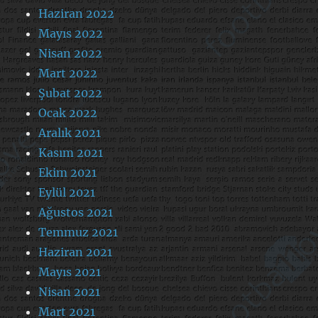
Haziran 2022
Mayıs 2022
Nisan 2022
Mart 2022
Şubat 2022
Ocak 2022
Aralık 2021
Kasım 2021
Ekim 2021
Eylül 2021
Ağustos 2021
Temmuz 2021
Haziran 2021
Mayıs 2021
Nisan 2021
Mart 2021