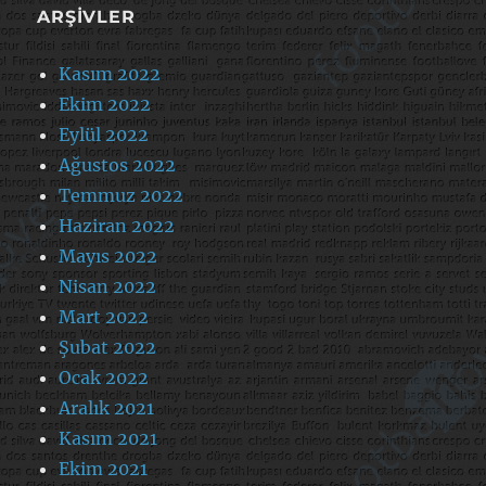
ARŞIVLER
Kasım 2022
Ekim 2022
Eylül 2022
Ağustos 2022
Temmuz 2022
Haziran 2022
Mayıs 2022
Nisan 2022
Mart 2022
Şubat 2022
Ocak 2022
Aralık 2021
Kasım 2021
Ekim 2021