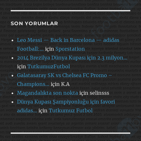
SON YORUMLAR
Leo Messi — Back in Barcelona — adidas
Football:…
için
Sporstation
2014 Brezilya Dünya Kupası için 2.3 milyon…
için
TutkumuzFutbol
Galatasaray SK vs Chelsea FC Promo –
Champions…
için
K.A
Magandalıkta son nokta
için
selinsss
Dünya Kupası Şampiyonluğu için favori
adidas…
için
Tutkumuz Futbol