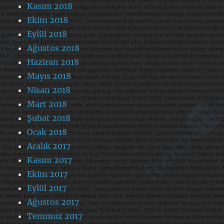
Kasım 2018
Ekim 2018
Eylül 2018
Ağustos 2018
Haziran 2018
Mayıs 2018
Nisan 2018
Mart 2018
Şubat 2018
Ocak 2018
Aralık 2017
Kasım 2017
Ekim 2017
Eylül 2017
Ağustos 2017
Temmuz 2017