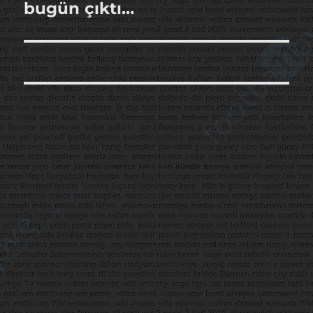
yazı:
bugün çıktı…