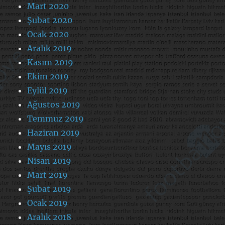
Mart 2020
Şubat 2020
Ocak 2020
Aralık 2019
Kasım 2019
Ekim 2019
Eylül 2019
Ağustos 2019
Temmuz 2019
Haziran 2019
Mayıs 2019
Nisan 2019
Mart 2019
Şubat 2019
Ocak 2019
Aralık 2018