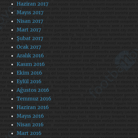
Haziran 2017
Mayıs 2017
Nisan 2017
Mart 2017
Şubat 2017
Ocak 2017
Aralık 2016
Kasım 2016
Ekim 2016
Eylül 2016
Ağustos 2016
Temmuz 2016
Haziran 2016
Mayıs 2016
Nisan 2016
Mart 2016