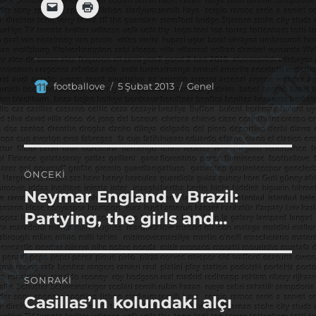
Yazar
Yayın
Kategoriler
footballove
5 Şubat 2013
Genel
tarihi
Yazı
ÖNCEKI
gezinmesi
Neymar England v Brazil:
Önceki
yazı:
Partying, the girls and…
SONRAKI
Casillas’ın kolundaki alçı
Sonraki