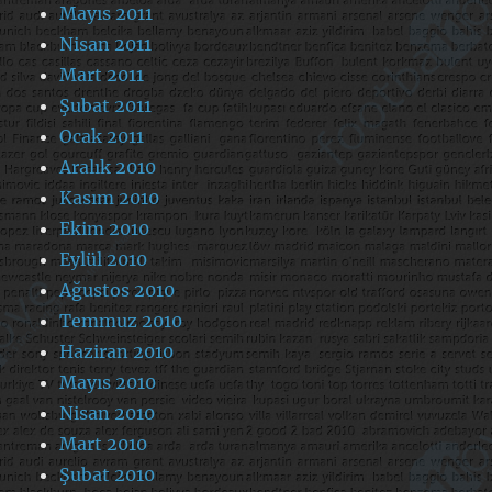
Mayıs 2011
Nisan 2011
Mart 2011
Şubat 2011
Ocak 2011
Aralık 2010
Kasım 2010
Ekim 2010
Eylül 2010
Ağustos 2010
Temmuz 2010
Haziran 2010
Mayıs 2010
Nisan 2010
Mart 2010
Şubat 2010