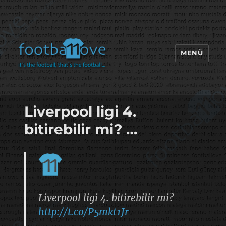
MENÜ
footbaLLove
Liverpool ligi 4.
bitirebilir mi? …
Liverpool ligi 4. bitirebilir mi?
http://t.co/P5mkt1Jr