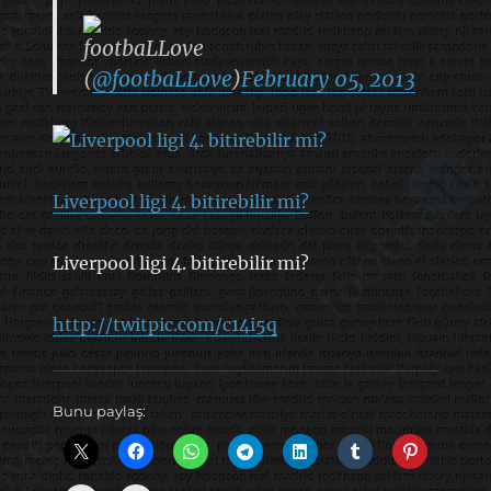
footbaLLove
(
@footbaLLove
)
February 05, 2013
Liverpool ligi 4. bitirebilir mi?
Liverpool ligi 4. bitirebilir mi?
http://twitpic.com/c14i5q
Bunu paylaş: