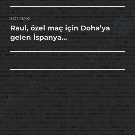
SONRAKI
Raul, özel maç için Doha’ya
Sonraki
yazı:
gelen İspanya…