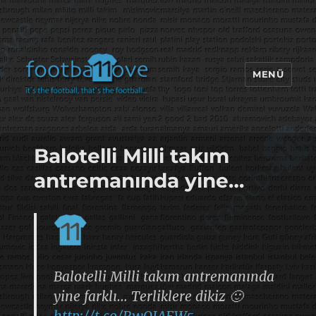
MENÜ
footbaLLove
Balotelli Milli takım
antremanında yine…
Balotelli Milli takım antremanında
yine farklı… Terliklere dikiz 🙂
http://t.co/RwQJAEW5