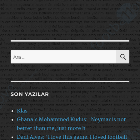
AR
Ara:
SON YAZILAR
Klas
Ghana’s Mohammed Kudus: ‘Neymar is not
better than me, just more h
Dani Alves: ‘I love this game. I loved football