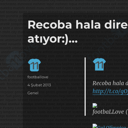
it's the football, that's the football…
footbaLLove
Recoba hala dire
atıyor:)…
Yazar
footballove
Recoba hala di
Yayın
4 Şubat 2013
http://t.co/g
tarihi
Kategoriler
Genel
footbaLLove (