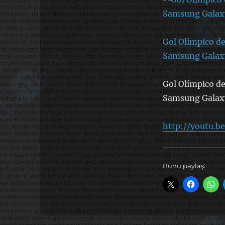
Gol Olímpico de
Samsung Galax
Gol Olímpico de
Samsung Galax
http://youtu.
Bunu paylaş: