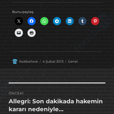
Bunu paylaş:
Yazar
Yayın
Kategoriler
footballove
4 Şubat 2013
Genel
tarihi
Yazı
ÖNCEKI
gezinmesi
Allegri: Son dakikada hakemin
Önceki
yazı:
kararı nedeniyle…