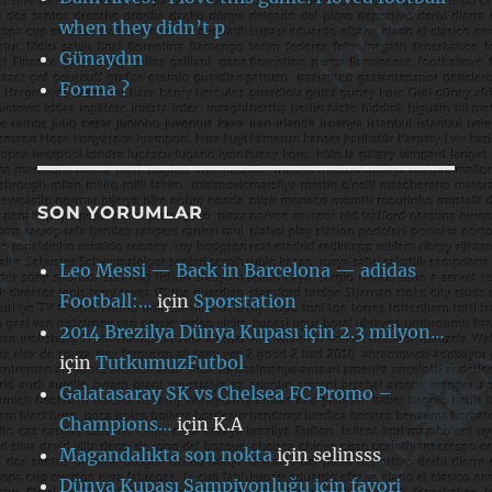
when they didn’t p
Günaydın
Forma ?
SON YORUMLAR
Leo Messi — Back in Barcelona — adidas
Football:…
için
Sporstation
2014 Brezilya Dünya Kupası için 2.3 milyon…
için
TutkumuzFutbol
Galatasaray SK vs Chelsea FC Promo –
Champions…
için
K.A
Magandalıkta son nokta
için
selinsss
Dünya Kupası Şampiyonluğu için favori