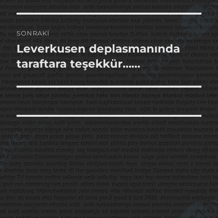
SONRAKI
Leverkusen deplasmanında
Sonraki
yazı:
taraftara teşekkür……