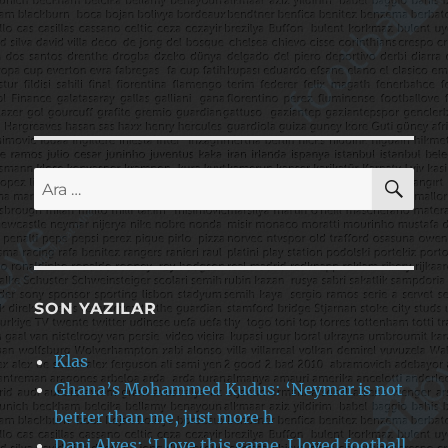
AR
Ara:
SON YAZILAR
Klas
Ghana’s Mohammed Kudus: ‘Neymar is not
better than me, just more h
Dani Alves: ‘I love this game. I loved football