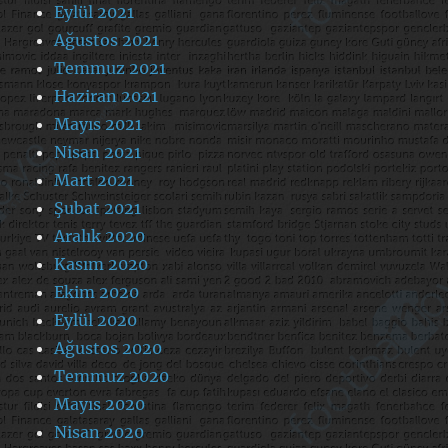
Eylül 2021
Ağustos 2021
Temmuz 2021
Haziran 2021
Mayıs 2021
Nisan 2021
Mart 2021
Şubat 2021
Aralık 2020
Kasım 2020
Ekim 2020
Eylül 2020
Ağustos 2020
Temmuz 2020
Mayıs 2020
Nisan 2020