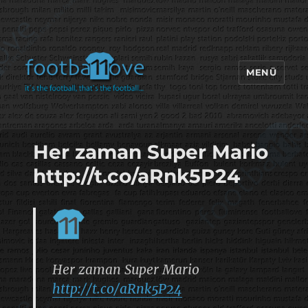
MENÜ
footbaLLove
Her zaman Super Mario
http://t.co/aRnk5P24
Her zaman Super Mario
http://t.co/aRnk5P24