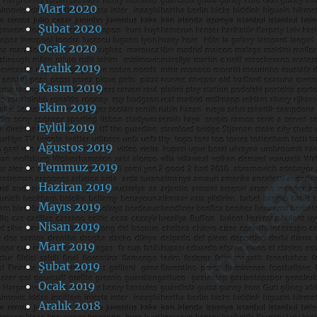
Mart 2020
Şubat 2020
Ocak 2020
Aralık 2019
Kasım 2019
Ekim 2019
Eylül 2019
Ağustos 2019
Temmuz 2019
Haziran 2019
Mayıs 2019
Nisan 2019
Mart 2019
Şubat 2019
Ocak 2019
Aralık 2018