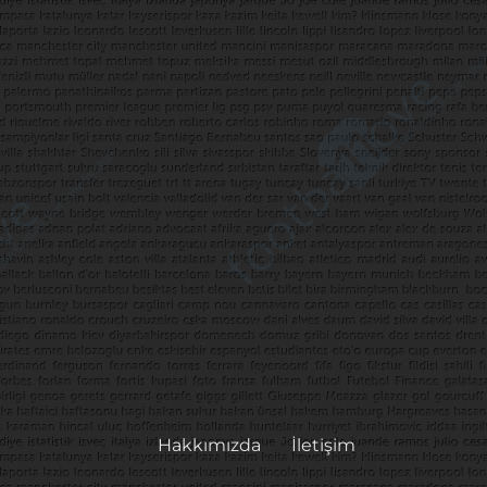
Hakkımızda
İletişim