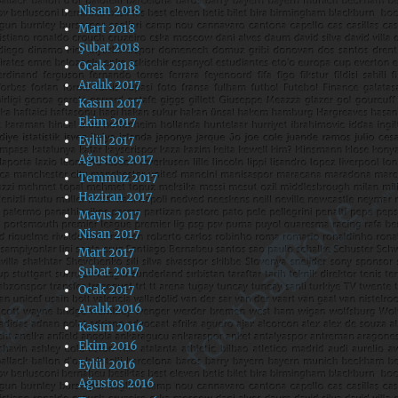
Nisan 2018
Mart 2018
Şubat 2018
Ocak 2018
Aralık 2017
Kasım 2017
Ekim 2017
Eylül 2017
Ağustos 2017
Temmuz 2017
Haziran 2017
Mayıs 2017
Nisan 2017
Mart 2017
Şubat 2017
Ocak 2017
Aralık 2016
Kasım 2016
Ekim 2016
Eylül 2016
Ağustos 2016