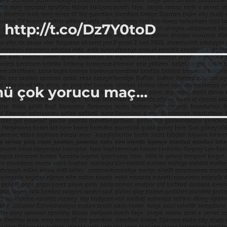
 http://t.co/Dz7Y0toD
nü çok yorucu maç…