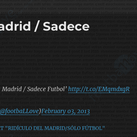
adrid / Sadece
ç Madrid / Sadece Futbol’
http://t.co/EMqmdxgR
@footbaLLove
)
February 03, 2013