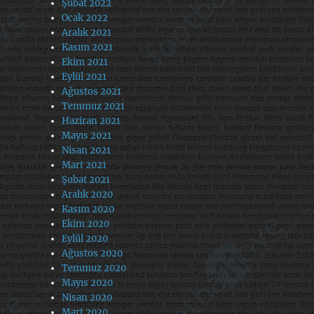
Şubat 2022
Ocak 2022
Aralık 2021
Kasım 2021
Ekim 2021
Eylül 2021
Ağustos 2021
Temmuz 2021
Haziran 2021
Mayıs 2021
Nisan 2021
Mart 2021
Şubat 2021
Aralık 2020
Kasım 2020
Ekim 2020
Eylül 2020
Ağustos 2020
Temmuz 2020
Mayıs 2020
Nisan 2020
Mart 2020