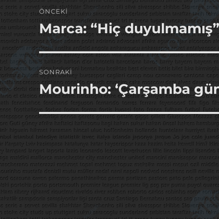
Yazı
ÖNCEKI
gezinmesi
Marca: “Hiç duyulmamış”
Önceki
yazı:
SONRAKI
Mourinho: ‘Çarşamba gü
Sonraki
yazı: