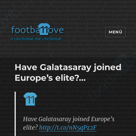
MENÜ
footbaLLove
Have Galatasaray joined
Europe’s elite?…
Have Galatasaray joined Europe’s
elite?
http://t.co/nN5qPz2F