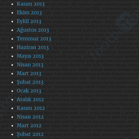
Kasım 2013
Ekim 2013
Eylül 2013
Ağustos 2013
Temmuz 2013
Haziran 2013
Mayıs 2013
Nisan 2013
Mart 2013
Şubat 2013
Ocak 2013
Aralık 2012
Kasım 2012
Nisan 2012
Mart 2012
Şubat 2012