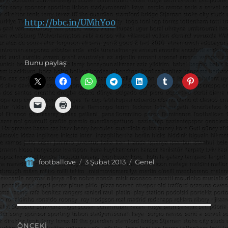
http://bbc.in/UMhYo0
Bunu paylaş:
Yazar
Yayın
Kategoriler
footballove
3 Şubat 2013
Genel
tarihi
Yazı
ÖNCEKI