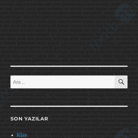
AR
Ara:
SON YAZILAR
Klas