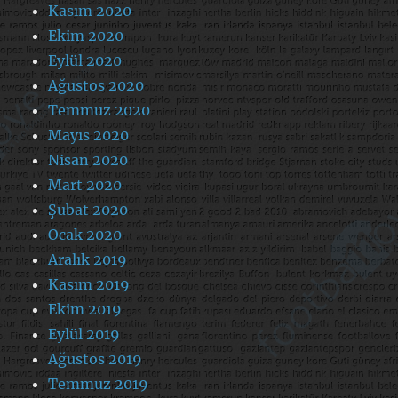
Kasım 2020
Ekim 2020
Eylül 2020
Ağustos 2020
Temmuz 2020
Mayıs 2020
Nisan 2020
Mart 2020
Şubat 2020
Ocak 2020
Aralık 2019
Kasım 2019
Ekim 2019
Eylül 2019
Ağustos 2019
Temmuz 2019