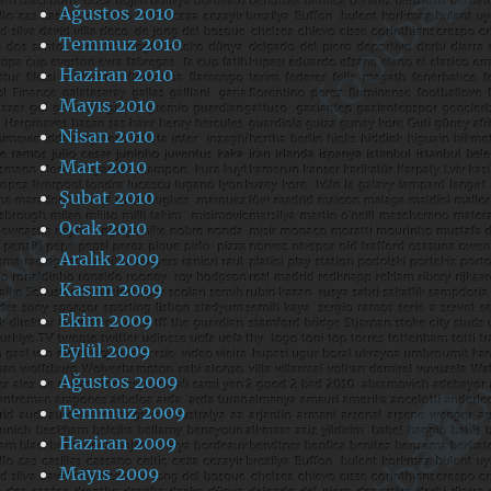
Ağustos 2010
Temmuz 2010
Haziran 2010
Mayıs 2010
Nisan 2010
Mart 2010
Şubat 2010
Ocak 2010
Aralık 2009
Kasım 2009
Ekim 2009
Eylül 2009
Ağustos 2009
Temmuz 2009
Haziran 2009
Mayıs 2009