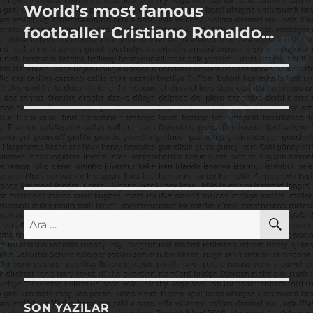
World’s most famous
Sonraki
yazı:
footballer Cristiano Ronaldo…
AR
Ara:
SON YAZILAR