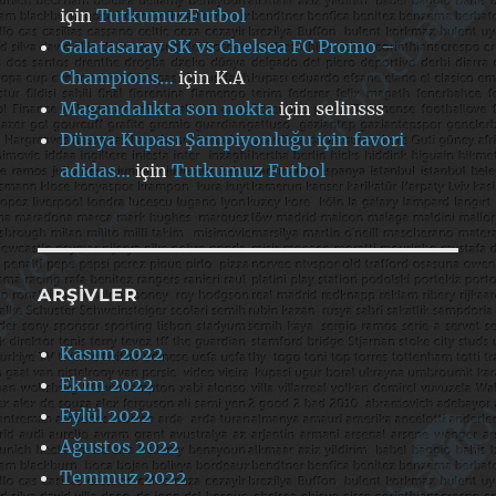
için
TutkumuzFutbol
Galatasaray SK vs Chelsea FC Promo –
Champions…
için
K.A
Magandalıkta son nokta
için
selinsss
Dünya Kupası Şampiyonluğu için favori
adidas…
için
Tutkumuz Futbol
ARŞIVLER
Kasım 2022
Ekim 2022
Eylül 2022
Ağustos 2022
Temmuz 2022