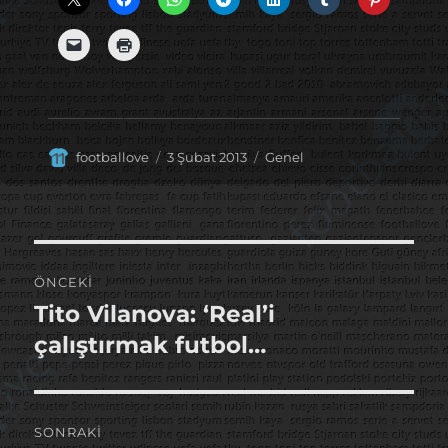
Yazar
Yayın
Kategoriler
footballove
3 Şubat 2013
Genel
tarihi
Yazı
ÖNCEKI
gezinmesi
Tito Vilanova: ‘Real’i
Önceki
yazı:
çalıştırmak futbol…
SONRAKI