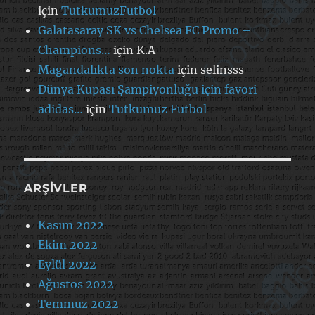
için
TutkumuzFutbol
Galatasaray SK vs Chelsea FC Promo –
Champions…
için
K.A
Magandalıkta son nokta
için
selinsss
Dünya Kupası Şampiyonluğu için favori
adidas…
için
Tutkumuz Futbol
ARŞIVLER
Kasım 2022
Ekim 2022
Eylül 2022
Ağustos 2022
Temmuz 2022