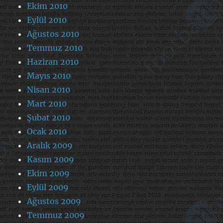
Ekim 2010
Eylül 2010
Ağustos 2010
Temmuz 2010
Haziran 2010
Mayıs 2010
Nisan 2010
Mart 2010
Şubat 2010
Ocak 2010
Aralık 2009
Kasım 2009
Ekim 2009
Eylül 2009
Ağustos 2009
Temmuz 2009