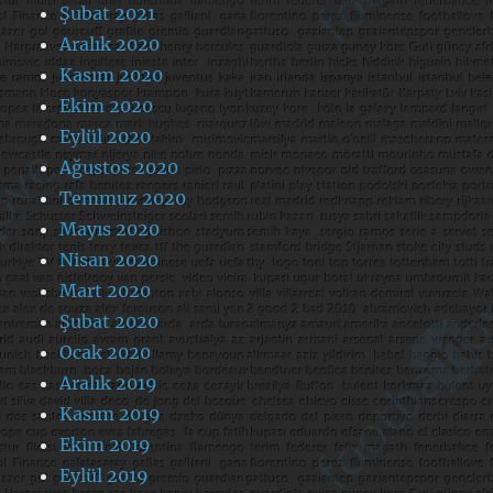
Şubat 2021
Aralık 2020
Kasım 2020
Ekim 2020
Eylül 2020
Ağustos 2020
Temmuz 2020
Mayıs 2020
Nisan 2020
Mart 2020
Şubat 2020
Ocak 2020
Aralık 2019
Kasım 2019
Ekim 2019
Eylül 2019