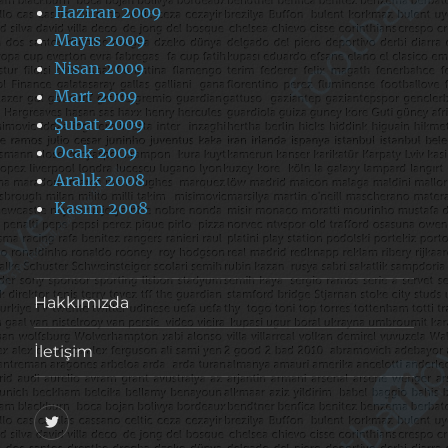
Haziran 2009
Mayıs 2009
Nisan 2009
Mart 2009
Şubat 2009
Ocak 2009
Aralık 2008
Kasım 2008
Hakkımızda
İletişim
@footballove