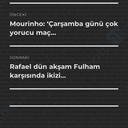
Yazı
ÖNCEKI
gezinmesi
Mourinho: ‘Çarşamba günü çok
Önceki
yazı:
yorucu maç…
SONRAKI
Rafael dün akşam Fulham
Sonraki
yazı:
karşısında ikizi…