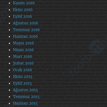
Kasım 2016
Ekim 2016
Eylül 2016
Ağustos 2016
Temmuz 2016
Haziran 2016
Mayıs 2016
Nisan 2016
Mart 2016
Şubat 2016
Ocak 2016
Ekim 2015
Eylül 2015
Ağustos 2015
Temmuz 2015
Haziran 2015