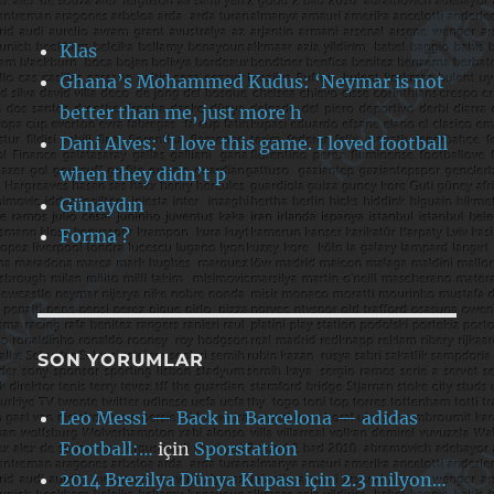
Klas
Ghana’s Mohammed Kudus: ‘Neymar is not
better than me, just more h
Dani Alves: ‘I love this game. I loved football
when they didn’t p
Günaydın
Forma ?
SON YORUMLAR
Leo Messi — Back in Barcelona — adidas
Football:…
için
Sporstation
2014 Brezilya Dünya Kupası için 2.3 milyon…