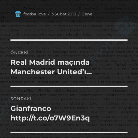
Yazar
Yayın
Kategoriler
footballove
3 Şubat 2013
Genel
tarihi
Yazı
ÖNCEKI
gezinmesi
Real Madrid maçında
Önceki
yazı:
Manchester United’ı…
SONRAKI
Gianfranco
Sonraki
yazı:
http://t.co/o7W9En3q