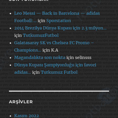
Leo Messi — Back in Barcelona — adidas
Football:…
için
Sporstation
2014 Brezilya Dünya Kupası için 2.3 milyon…
için
TutkumuzFutbol
Galatasaray SK vs Chelsea FC Promo –
Champions…
için
K.A
Magandalıkta son nokta
için
selinsss
Dünya Kupası Şampiyonluğu için favori
adidas…
için
Tutkumuz Futbol
ARŞIVLER
Kasım 2022