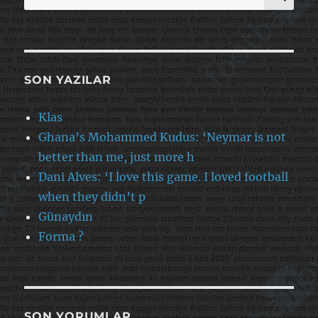
SON YAZILAR
Klas
Ghana’s Mohammed Kudus: ‘Neymar is not
better than me, just more h
Dani Alves: ‘I love this game. I loved football
when they didn’t p
Günaydın
Forma ?
SON YORUMLAR