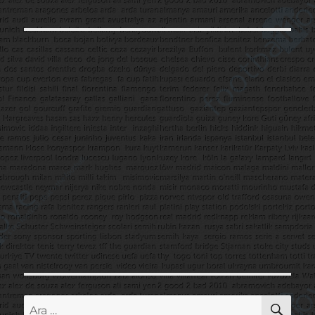
AR
Ara: