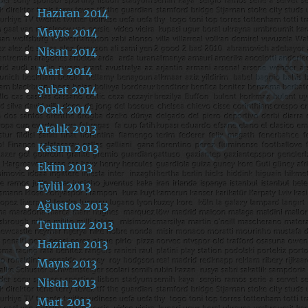
Haziran 2014
Mayıs 2014
Nisan 2014
Mart 2014
Şubat 2014
Ocak 2014
Aralık 2013
Kasım 2013
Ekim 2013
Eylül 2013
Ağustos 2013
Temmuz 2013
Haziran 2013
Mayıs 2013
Nisan 2013
Mart 2013