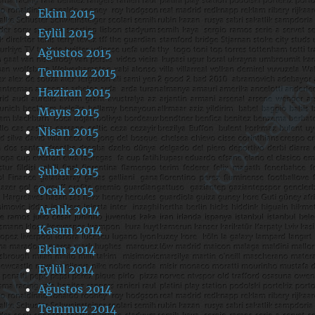
Ekim 2015
Eylül 2015
Ağustos 2015
Temmuz 2015
Haziran 2015
Mayıs 2015
Nisan 2015
Mart 2015
Şubat 2015
Ocak 2015
Aralık 2014
Kasım 2014
Ekim 2014
Eylül 2014
Ağustos 2014
Temmuz 2014