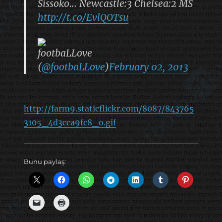
Sissoko… Newcastle:3 Chelsea:2 MS
http://t.co/EvlQOTsu
footbaLLove
(
@footbaLLove
)
February 02, 2013
http://farm9.staticflickr.com/8087/843765
3105_4d3cca9fc8_o.gif
Bunu paylaş: