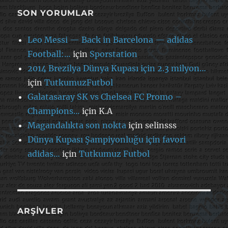
SON YORUMLAR
Leo Messi — Back in Barcelona — adidas
Football:…
için
Sporstation
2014 Brezilya Dünya Kupası için 2.3 milyon…
için
TutkumuzFutbol
Galatasaray SK vs Chelsea FC Promo –
Champions…
için
K.A
Magandalıkta son nokta
için
selinsss
Dünya Kupası Şampiyonluğu için favori
adidas…
için
Tutkumuz Futbol
ARŞIVLER