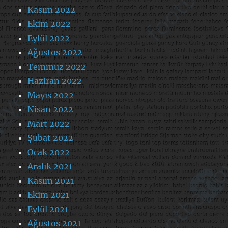
Kasım 2022
Ekim 2022
Eylül 2022
Ağustos 2022
Temmuz 2022
Haziran 2022
Mayıs 2022
Nisan 2022
Mart 2022
Şubat 2022
Ocak 2022
Aralık 2021
Kasım 2021
Ekim 2021
Eylül 2021
Ağustos 2021