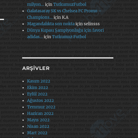
milyon…
için
TutkumuzFutbol
Galatasaray SK vs Chelsea FC Promo –
Champions…
için
K.A
Magandalıkta son nokta
için
selinsss
Dünya Kupası Şampiyonluğu için favori
adidas…
için
Tutkumuz Futbol
ARŞIVLER
Kasım 2022
Ekim 2022
Eylül 2022
Ağustos 2022
Temmuz 2022
Haziran 2022
Mayıs 2022
Nisan 2022
Mart 2022