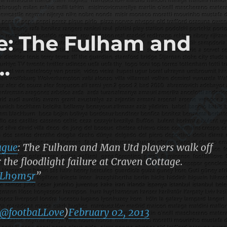
e: The Fulham and
…
ague
: The Fulham and Man Utd players walk off
r the floodlight failure at Craven Cottage.
1wLh9m5r
”
@footbaLLove
)
February 02, 2013