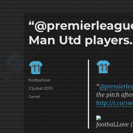
it's the football, that's the football…
footbaLLove
“@premierleagu
Man Utd players
Yazar
footballove
“
@premierle
Yayın
2 Şubat 2013
the pitch afte
tarihi
Kategoriler
Genel
http://t.co/
footbaLLove (