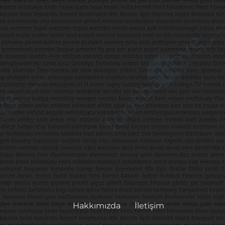
Hakkımızda
İletişim