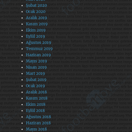
Şubat 2020
Ocak 2020
Aralık 2019
Kasım 2019
Ekim 2019
Eylül 2019
Ağustos 2019
Temmuz 2019
Haziran 2019
Mayıs 2019
Nisan 2019
Mart 2019
Şubat 2019
Ocak 2019
Aralık 2018
Kasım 2018
Ekim 2018
Eylül 2018
Ağustos 2018
Haziran 2018
Mayıs 2018