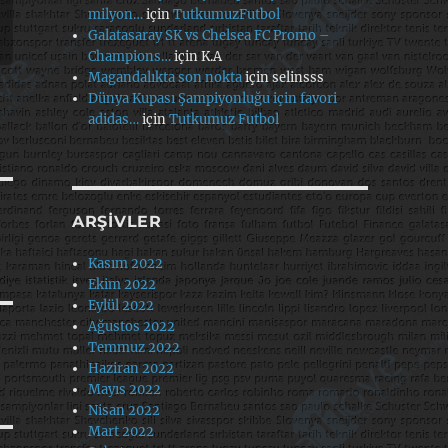
milyon…
için
TutkumuzFutbol
Galatasaray SK vs Chelsea FC Promo –
Champions…
için
K.A
Magandalıkta son nokta
için
selinsss
Dünya Kupası Şampiyonluğu için favori
adidas…
için
Tutkumuz Futbol
ARŞIVLER
Kasım 2022
Ekim 2022
Eylül 2022
Ağustos 2022
Temmuz 2022
Haziran 2022
Mayıs 2022
Nisan 2022
Mart 2022