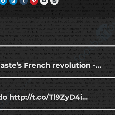
aste’s French revolution -…
do http://t.co/Tl9ZyD4i…