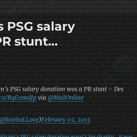
 PSG salary
PR stunt…
’s PSG salary donation was a PR stunt – Des
t.co/RgE0mdJp
via
@MailOnline
@footbaLLove
)
February 02, 2013