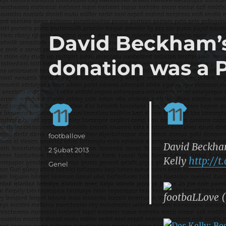
it's the football, that's the football…
footbaLLove
David Beckham’s
donation was a 
Yazar
footballove
David Beckham
Yayın
2 Şubat 2013
Kelly
http://
tarihi
Kategoriler
Genel
footbaLLove (