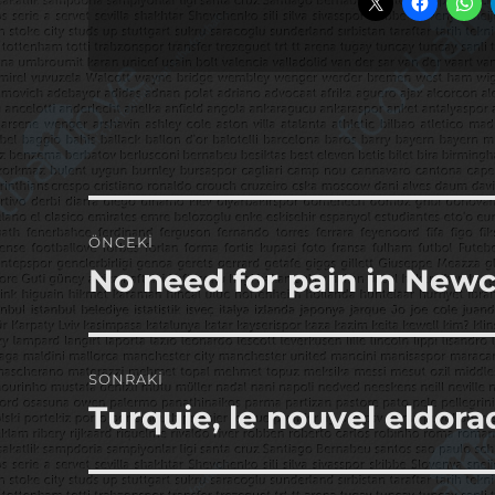
Yazı
ÖNCEKI
gezinmesi
No need for pain in Newc
Önceki
yazı:
SONRAKI
Turquie, le nouvel eldora
Sonraki
yazı: